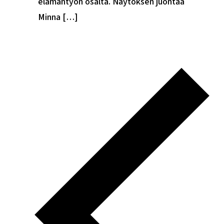
elämäntyön osalta. Näytöksen juontaa
Minna […]