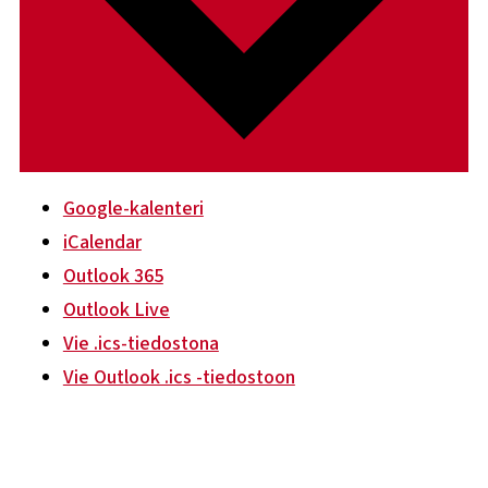
Google-kalenteri
iCalendar
Outlook 365
Outlook Live
Vie .ics-tiedostona
Vie Outlook .ics -tiedostoon