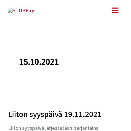
Siirry
sisältöön
15.10.2021
Liiton
syyspäivä
Liiton syyspäivä 19.11.2021
19.11.2021
Liiton syyspäivä järjestetään perjantaina