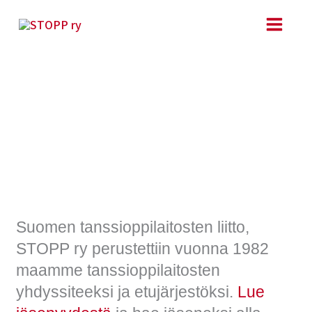
Siirry
sisältöön
Stopp ry:n
jäsenhakemus
Suomen tanssioppilaitosten liitto,
STOPP ry perustettiin vuonna 1982
maamme tanssioppilaitosten
yhdyssiteeksi ja etujärjestöksi.
Lue