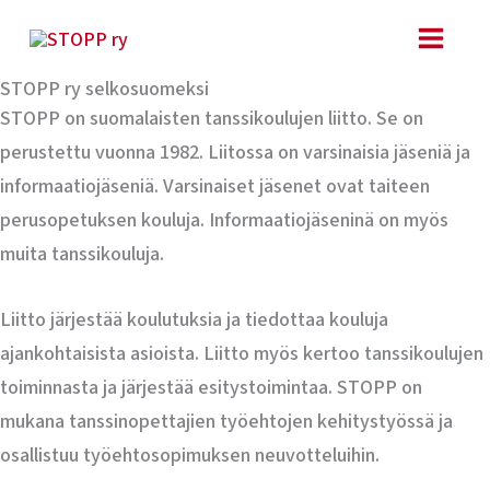
Siirry
sisältöön
STOPP ry selkosuomeksi
STOPP on suomalaisten tanssikoulujen liitto. Se on
perustettu vuonna 1982. Liitossa on varsinaisia jäseniä ja
informaatiojäseniä. Varsinaiset jäsenet ovat taiteen
perusopetuksen kouluja. Informaatiojäseninä on myös
muita tanssikouluja.
Liitto järjestää koulutuksia ja tiedottaa kouluja
ajankohtaisista asioista. Liitto myös kertoo tanssikoulujen
toiminnasta ja järjestää esitystoimintaa. STOPP on
mukana tanssinopettajien työehtojen kehitystyössä ja
osallistuu työehtosopimuksen neuvotteluihin.