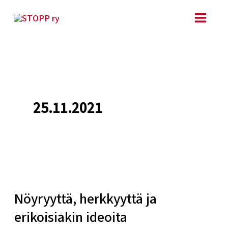
Siirry
sisältöön
25.11.2021
Nöyryyttä,
herkkyyttä
Nöyryyttä, herkkyyttä ja
ja
erikoisiakin ideoita
erikoisiakin