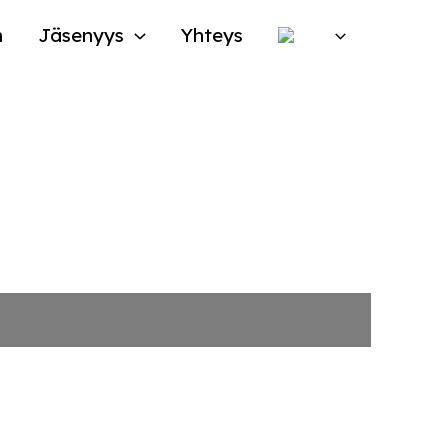
n
Jäsenyys
Yhteys
isnäytökseen!