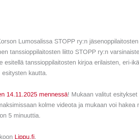
orson Lumosalissa STOPP ry:n jäsenoppilaitosten
en tanssioppilaitosten liitto STOPP ry:n varsinaiste
itellä tanssioppilaitosten kirjoa erilaisten, eri-ik
n esitysten kautta.
en 14.11.2025 mennessä
! Mukaan valitut esitykse
 maksimissaan kolme videota ja mukaan voi hakea m
on 5 minuuttia.
kkoon
Lippu.fi
.