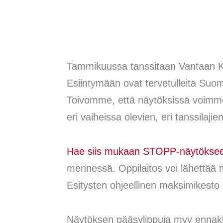
Tammikuussa tanssitaan Vantaan K
Esiintymään ovat tervetulleita Suom
Toivomme, että näytöksissä voimme es
eri vaiheissa olevien, eri tanssilajie
Hae siis mukaan STOPP-näytökse
mennessä. Oppilaitos voi lähettää
Esitysten ohjeellinen maksimikesto 
Näytöksen pääsylippuja myy enna