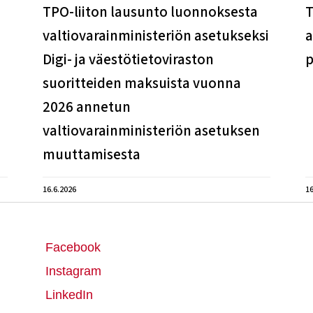
TPO-liiton lausunto luonnoksesta
T
valtiovarainministeriön asetukseksi
a
Digi- ja väestötietoviraston
p
suoritteiden maksuista vuonna
2026 annetun
valtiovarainministeriön asetuksen
muuttamisesta
16.6.2026
16
Facebook
Instagram
LinkedIn