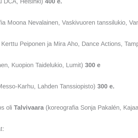
u DCA, Helsinki)
400 e.
fia Moona Nevalainen, Vaskivuoren tanssilukio, V
a Kerttu Peiponen ja Mira Aho, Dance Actions, Ta
nen, Kuopion Taidelukio, Lumit)
300 e
 Messo-Karhu, Lahden Tanssiopisto)
300 e.
s oli
Talvivaara
(koreografia Sonja Pakalén, Kaja
t: