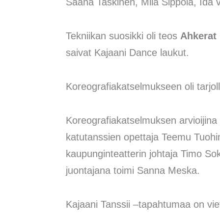
Saana Taskinen, Miia Sippola, Ida 
Tekniikan suosikki oli teos
Ah
kerat
saivat Kajaani Dance laukut.
Koreografiakatselmukseen oli tarjoll
Koreografiakatselmuksen arvioijina 
katutanssien opettaja Teemu Tuohim
kaupunginteatterin johtaja Timo Sok
juontajana toimi Sanna Meska.
Kajaani Tanssii –tapahtumaa on viete