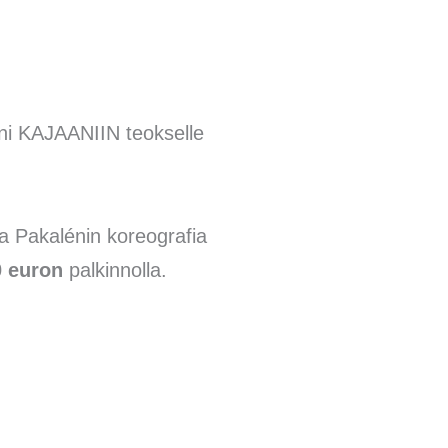
eni KAJAANIIN teokselle
ja Pakalénin koreografia
0 euron
palkinnolla.