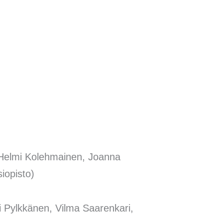
en Helmi Kolehmainen, Joanna
iopisto)
i Pylkkänen, Vilma Saarenkari,