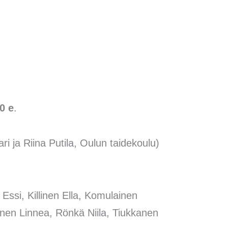
0 e
.
i ja Riina Putila, Oulun taidekoulu)
 Essi, Killinen Ella, Komulainen
anen Linnea, Rönkä Niila, Tiukkanen