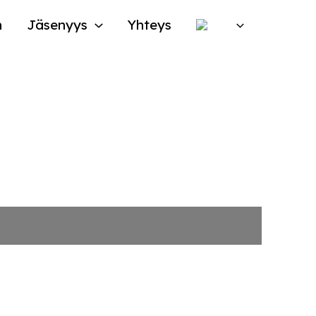
n
Jäsenyys
Yhteys