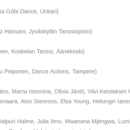
ita Góbi Dance, Unkari)
z Hassani, Jyväskylän Tanssiopisto)
nen, Koskelan Tanssi, Äänekoski)
ttu Peiponen, Dance Actions, Tampere)
os, Marta Istomina, Olivia Jäntti, Viivi Ketolain
ovaara, Aino Stenroos, Elsa Young, Helsingin tanss
 Valpuri Halme, Julia Ilmo, Mwanana Mjengwa, Lum