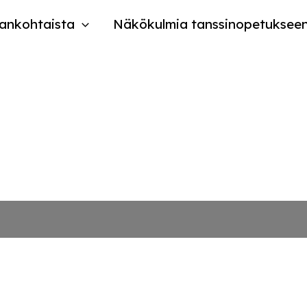
ankohtaista
Näkökulmia tanssinopetuksee
n 4.-7.2.2016