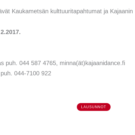
tävät Kaukametsän kulttuuritapahtumat ja Kajaanin
.2.2017.
gas puh. 044 587 4765, minna(ät)kajaanidance.fi
 puh. 044-7100 922
LAUSUNNOT