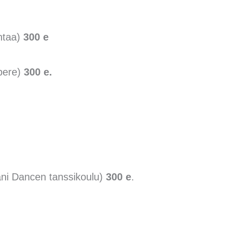
antaa)
300 e
mpere)
300 e.
ani Dancen tanssikoulu)
300 e
.