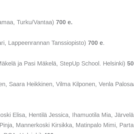
kamaa, Turku/Vantaa)
700 e.
ari, Lappeenrannan Tanssiopisto)
700 e
.
-Mäkelä ja Pasi Mäkelä, StepUp School. Helsinki)
50
en, Saara Heikkinen, Vilma Kilponen, Venla Palosaar
koski Elisa, Hentilä Jessica, Ihamuotila Mia, Järvelä
 Pinja, Mannerkoski Kirsikka, Matinpalo Mimi, Part