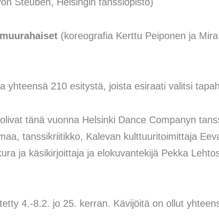
von Steuben, Helsingin tanssiopisto)
 muurahaiset
(koreografia Kerttu Peiponen ja Mir
a yhteensä 210 esitystä, joista esiraati valitsi ta
olivat tänä vuonna Helsinki Dance Companyn tanssij
aa, tanssikriitikko, Kalevan kulttuuritoimittaja 
ura ja käsikirjoittaja ja elokuvantekijä Pekka Leh
tty 4.-8.2. jo 25. kerran. Kävijöitä on ollut yhtee