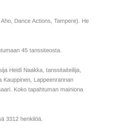
a Aho, Dance Actions, Tampere). He
pahtumaan 45 tanssiteosta.
a Heidi Naakka, tanssitaiteilija,
Eeva Kauppinen, Lappeenrannan
tosaari. Koko tapahtuman mainiona
nsä 3312 henkilöä.