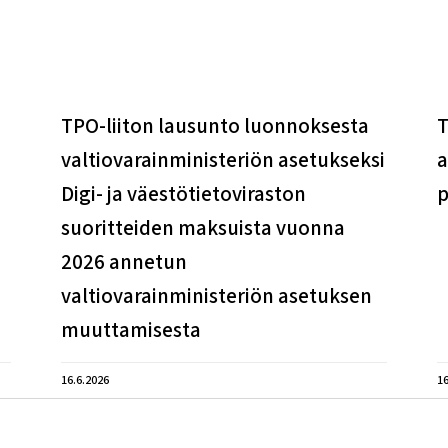
TPO-liiton lausunto luonnoksesta
T
valtiovarainministeriön asetukseksi
a
Digi- ja väestötietoviraston
p
suoritteiden maksuista vuonna
2026 annetun
valtiovarainministeriön asetuksen
muuttamisesta
16.6.2026
16