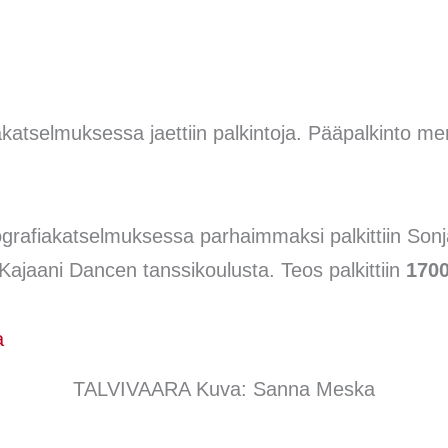
akatselmuksessa jaettiin palkintoja. Pääpalkinto m
eografiakatselmuksessa parhaimmaksi palkittiin Son
 Kajaani Dancen tanssikoulusta. Teos palkittiin
170
TALVIVAARA Kuva: Sanna Meska