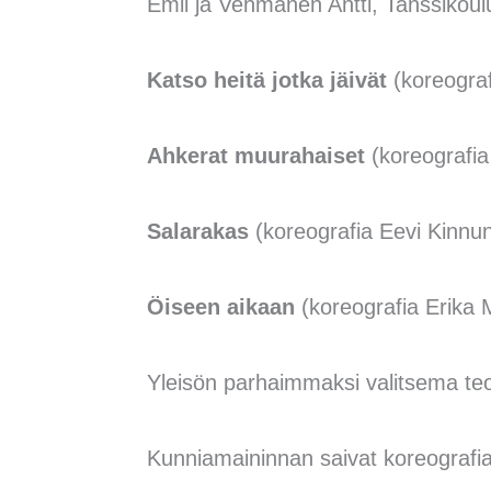
Emil ja Vehmanen Antti, Tanssikoul
Katso heitä jotka jäivät
(koreogra
Ahkerat muurahaiset
(koreografi
Salarakas
(koreografia Eevi Kinnu
Öiseen aikaan
(koreografia Erika
Yleisön parhaimmaksi valitsema teo
Kunniamaininnan saivat koreografia