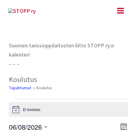
Siirry
sisältöön
MAANANTAI
TIISTAI
KESKIVIIKKO
TORSTAI
PERJANTAI
LAUANTAI
SUNNUN
Suomen tanssioppilaitosten liitto STOPP ry:n
kalenteri
– – –
Tapahtumat
Koulutus
Tapahtumat
Koulutus
Ei tuloksia.
Notice
Ta
Näk
06/08/2026
KUUKA
Vie
navig
Valitse