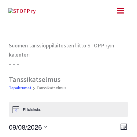
Siirry
sisältöön
MAANANTAI
TIISTAI
KESKIVIIKKO
TORSTAI
PERJANTAI
LAUANTAI
SUNNUN
Suomen tanssioppilaitosten liitto STOPP ry:n
kalenteri
– – –
Tapahtumat
Tanssikatselmus
Tapahtumat
Tanssikatselmus
Ei tuloksia.
Notice
Ta
Näk
09/08/2026
KUUKA
Vie
navig
Valitse