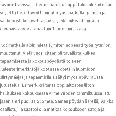
tavoitettavissa ja tiedon äärellä. Lopputulos oli kuitenkin
se, että tieto tavoitti minut myös matkalla, puhelin ja
sähköposti kulkivat taskussa, eikä oikeasti mitään
olennaista edes tapahtunut autoiluni aikana.
Kotimatkalla aloin miettiä, miten nopeasti työn rytmi on
muuttunut. Vielä vuosi sitten oli tavallista kulkea
tapaamisesta ja kokouspöydästä toiseen.
Kalenterimerkintöjä kootessa otettiin huomioon
siirtymäajat ja tapaamisiin sisältyi myös epävirallista
jutustelua. Esimerkiksi tanssioppilaitosten liiton
hallituksen kokouksessa viime vuoden tammikuussa istui
jäseniä eri puolilta Suomea. Saman pöydän äärellä, vaikka
osallistujilla saattoi olla matkaa kokoukseen satoja ja