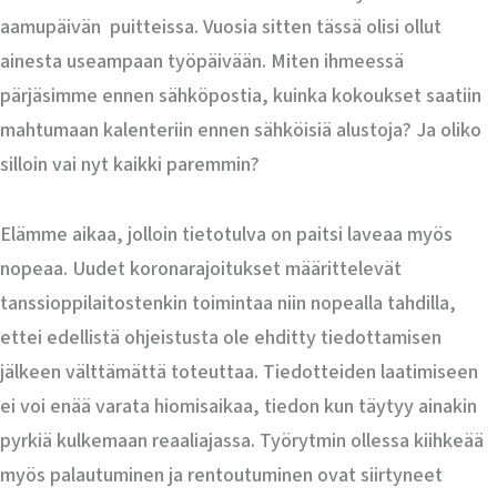
aamupäivän puitteissa. Vuosia sitten tässä olisi ollut
ainesta useampaan työpäivään. Miten ihmeessä
pärjäsimme ennen sähköpostia, kuinka kokoukset saatiin
mahtumaan kalenteriin ennen sähköisiä alustoja? Ja oliko
silloin vai nyt kaikki paremmin?
Elämme aikaa, jolloin tietotulva on paitsi laveaa myös
nopeaa. Uudet koronarajoitukset määrittelevät
tanssioppilaitostenkin toimintaa niin nopealla tahdilla,
ettei edellistä ohjeistusta ole ehditty tiedottamisen
jälkeen välttämättä toteuttaa. Tiedotteiden laatimiseen
ei voi enää varata hiomisaikaa, tiedon kun täytyy ainakin
pyrkiä kulkemaan reaaliajassa. Työrytmin ollessa kiihkeää
myös palautuminen ja rentoutuminen ovat siirtyneet