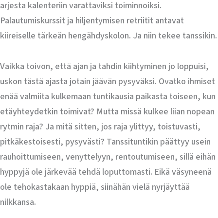
arjesta kalenteriin varattaviksi toiminnoiksi.
Palautumiskurssit ja hiljentymisen retriitit antavat
kiireiselle tärkeän hengähdyskolon. Ja niin tekee tanssikin.
Vaikka toivon, että ajan ja tahdin kiihtyminen jo loppuisi,
uskon tästä ajasta jotain jäävän pysyväksi. Ovatko ihmiset
enää valmiita kulkemaan tuntikausia paikasta toiseen, kun
etäyhteydetkin toimivat? Mutta missä kulkee liian nopean
rytmin raja? Ja mitä sitten, jos raja ylittyy, toistuvasti,
pitkäkestoisesti, pysyvästi? Tanssituntikin päättyy usein
rauhoittumiseen, venyttelyyn, rentoutumiseen, sillä eihän
hyppyjä ole järkevää tehdä loputtomasti. Eikä väsyneenä
ole tehokastakaan hyppiä, siinähän vielä nyrjäyttää
nilkkansa.