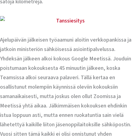
satoja kilometrejä.
Ajelupäivän jälkeisen työaamuni aloitin verkkopankissa ja
jatkoin ministeriön sähköisessä asiointipalvelussa.
Yhdeksän jälkeen alkoi kokous Google Meetissä. Jouduin
poistumaan kokouksesta 45 minuutin jälkeen, koska
Teamsissa alkoi seuraava palaveri. Tällä kertaa en
osallistunut molempiin käynnissä oleviin kokouksiin
samanaikaisesti, mutta joskus olen ollut Zoomissa ja
Meetissä yhtä aikaa. Jälkimmäisen kokouksen ehdinkin
istua loppuun asti, mutta ennen ruokatuntia sain vielä
lähetettyä kaikille liiton jäsenoppilaitoksille sähköpostin.
Vuosi sitten tämä kaikki ei olisi onnistunut yhden