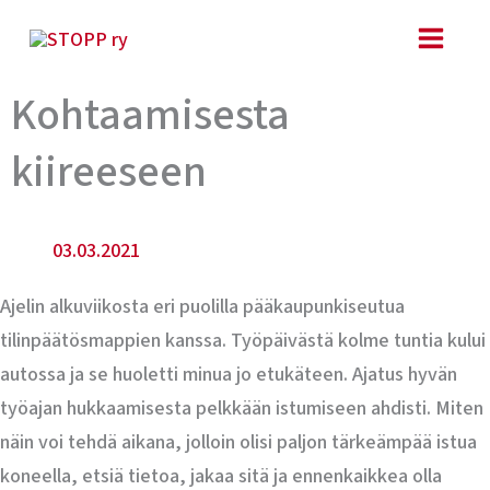
Siirry
sisältöön
Kohtaamisesta
kiireeseen
03.03.2021
Ajelin alkuviikosta eri puolilla pääkaupunkiseutua
tilinpäätösmappien kanssa. Työpäivästä kolme tuntia kului
autossa ja se huoletti minua jo etukäteen. Ajatus hyvän
työajan hukkaamisesta pelkkään istumiseen ahdisti. Miten
näin voi tehdä aikana, jolloin olisi paljon tärkeämpää istua
koneella, etsiä tietoa, jakaa sitä ja ennenkaikkea olla