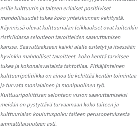
esille kulttuurin ja taiteen erilaiset positiiviset
mahdollisuudet tukea koko yhteiskunnan kehitystä.
Käynnissä olevat kulttuurialan leikkaukset ovat kuitenkin
ristiriidassa selonteon tavoitteiden saavuttamisen
kanssa. Saavuttaakseen kaikki alalle esitetyt ja itsessään
hyvinkin mahdolliset tavoitteet, koko kenttä tarvitsee
tukea ja kokonaisvaltaista tahtotilaa. Pitkäjänteinen
kulttuuripolitiikka on ainoa tie kehittää kentän toimintaa
ja turvata monialainen ja monipuolinen työ.
Kulttuuripoliittisen selonteon vision saavuttamiseksi
meidän on pystyttävä turvaamaan koko taiteen ja
kulttuurialan koulutuspolku taiteen perusopetuksesta
ammattilaisuuteen asti.