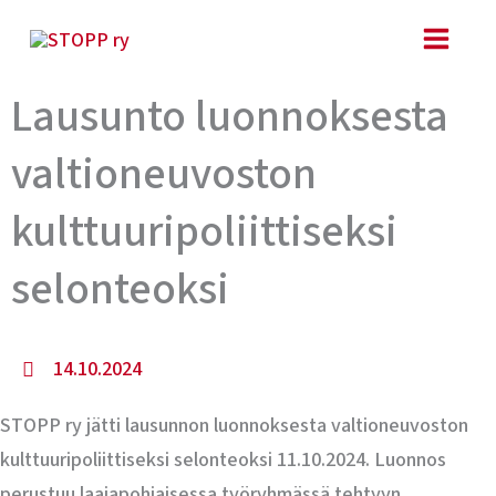
Siirry
sisältöön
Lausunto luonnoksesta
valtioneuvoston
kulttuuripoliittiseksi
selonteoksi
14.10.2024
STOPP ry jätti lausunnon luonnoksesta valtioneuvoston
kulttuuripoliittiseksi selonteoksi 11.10.2024. Luonnos
perustuu laajapohjaisessa työryhmässä tehtyyn