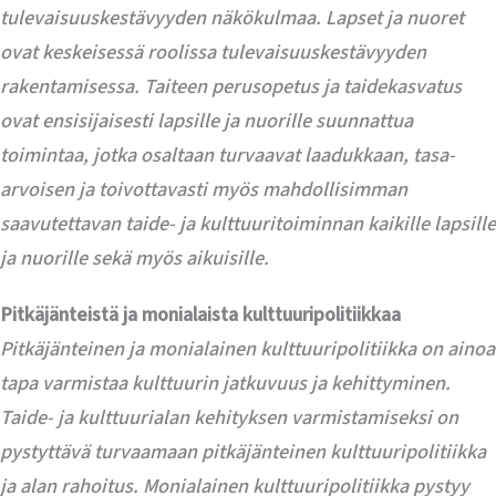
tulevaisuuskestävyyden näkökulmaa. Lapset ja nuoret
ovat keskeisessä roolissa tulevaisuuskestävyyden
rakentamisessa. Taiteen perusopetus ja taidekasvatus
ovat ensisijaisesti lapsille ja nuorille suunnattua
toimintaa, jotka osaltaan turvaavat laadukkaan, tasa-
arvoisen ja toivottavasti myös mahdollisimman
saavutettavan taide- ja kulttuuritoiminnan kaikille lapsille
ja nuorille sekä myös aikuisille.
Pitkäjänteistä ja monialaista kulttuuripolitiikkaa
Pitkäjänteinen ja monialainen kulttuuripolitiikka on ainoa
tapa varmistaa kulttuurin jatkuvuus ja kehittyminen.
Taide- ja kulttuurialan kehityksen varmistamiseksi on
pystyttävä turvaamaan pitkäjänteinen kulttuuripolitiikka
ja alan rahoitus. Monialainen kulttuuripolitiikka pystyy