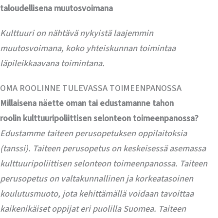
taloudellisena muutosvoimana
Kulttuuri on nähtävä nykyistä laajemmin
muutosvoimana, koko yhteiskunnan toimintaa
läpileikkaavana toimintana.
OMA ROOLINNE TULEVASSA TOIMEENPANOSSA
Millaisena näette oman tai edustamanne tahon
roolin kulttuuripoliittisen selonteon toimeenpanossa?
Edustamme taiteen perusopetuksen oppilaitoksia
(tanssi). Taiteen perusopetus on keskeisessä asemassa
kulttuuripoliittisen selonteon toimeenpanossa. Taiteen
perusopetus on valtakunnallinen ja korkeatasoinen
koulutusmuoto, jota kehittämällä voidaan tavoittaa
kaikenikäiset oppijat eri puolilla Suomea. Taiteen