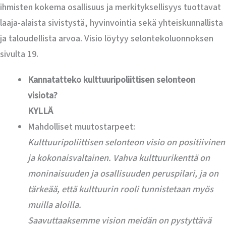
ihmisten kokema osallisuus ja merkityksellisyys tuottavat
laaja-alaista sivistystä, hyvinvointia sekä yhteiskunnallista
ja taloudellista arvoa. Visio löytyy selontekoluonnoksen
sivulta 19.
Kannatatteko kulttuuripoliittisen selonteon
visiota?
KYLLÄ
Mahdolliset muutostarpeet:
Kulttuuripoliittisen selonteon visio on positiivinen
ja kokonaisvaltainen. Vahva kulttuurikenttä on
moninaisuuden ja osallisuuden peruspilari, ja on
tärkeää, että kulttuurin rooli tunnistetaan myös
muilla aloilla.
Saavuttaaksemme vision meidän on pystyttävä