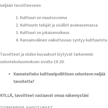
neljään tavoitteeseen:
Kulttuuri on muutosvoima
Kulttuurin tekijät ja sisällöt avainasemassa
Kulttuuri on jokaisenoikeus
Kansainvälinen vaikuttavuus syntyy kulttuurista
Tavoitteet ja niiden kuvaukset löytyvät tarkemmin
selontekoluonnoksen sivulta 19-20.
Kannatatteko kulttuuripoliittisen selonteon neljää
tavoitetta?
KYLLÄ, tavoitteet vastaavat omaa näkemystäni
TOIMENPIDE-EHDOTUKSET