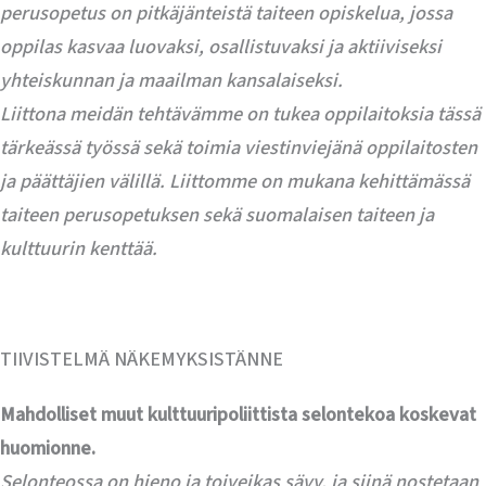
perusopetus on pitkäjänteistä taiteen opiskelua, jossa
oppilas kasvaa luovaksi, osallistuvaksi ja aktiiviseksi
yhteiskunnan ja maailman kansalaiseksi.
Liittona meidän tehtävämme on tukea oppilaitoksia tässä
tärkeässä työssä sekä toimia viestinviejänä oppilaitosten
ja päättäjien välillä. Liittomme on mukana kehittämässä
taiteen perusopetuksen sekä suomalaisen taiteen ja
kulttuurin kenttää.
TIIVISTELMÄ NÄKEMYKSISTÄNNE
Mahdolliset muut kulttuuripoliittista selontekoa koskevat
huomionne.
Selonteossa on hieno ja toiveikas sävy, ja siinä nostetaan