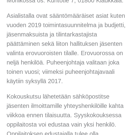
Monikossa os. Kuntotie 7, 01800 Klaukkala.
Asialistalla ovat sääntömääräiset asiat kuten
vuoden 2019 toimintasuunnitelma ja budjetti,
jäsenmaksuista ja tilintarkastajista
päättäminen sekä liiton hallituksen jäsenten
valinta erovuoroisten tilalle. Erovuorossa on
neljä henkilöä. Puheenjohtaja valitaan joka
toinen vuosi; viimeksi puheenjohtajavaali
käytiin syksyllä 2017.
Kokouskutsu lähetetään sähköpostitse
jäsenten ilmoittamille yhteyshenkilöille kahta
viikkoa ennen tilaisuutta. Syyskokouksessa
oppilaitosta voi edustaa vain yksi henkilö.
Oppilaitoksen edustajalla tulee olla