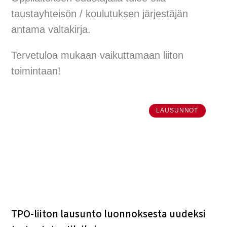
taustayhteisön / koulutuksen järjestäjän
antama valtakirja.
Tervetuloa mukaan vaikuttamaan liiton
toimintaan!
LAUSUNNOT
TPO-liiton lausunto luonnoksesta uudeksi