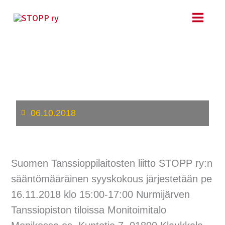
Siirry
sisältöön
Liiton syyskokous
16.11.2018
06.10.2018
Suomen Tanssioppilaitosten liitto STOPP ry:n
sääntömääräinen syyskokous järjestetään pe
16.11.2018 klo 15:00-17:00 Nurmijärven
Tanssiopiston tiloissa Monitoimitalo