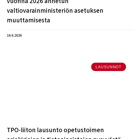
vuonna 2026 annetun
valtiovarainministeriön asetuksen
muuttamisesta
16.6.2026
LAUSUNNOT
TPO-liiton lausunto opetustoimen