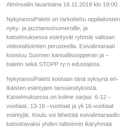
Alminsaliin lauantaina 16.11.2019 klo 19:00.
NykytanssiPaletti on tarkoitettu oppilaitosten
nyky- ja jazztanssinumeroille, ja
katselmuksessa esiintyvät ryhmät valitaan
videotaltiointien perusteella. Esivalintaraati
koostuu Suomen kansallisoopperan ja –
baletin sekä STOPP ry:n edustajista.
NykytanssiPaletti kootaan tänä syksynä eri-
ikäisten esiintyjien tanssiesityksistä.
Katselmuksessa on kolme sarjaa: 6-12 –
vuotiaat, 13-16 –vuotiaat ja yli 16-vuotiaat
esiintyjät. Koulu voi lähettää esivalintaraadin
katsottavaksi yhden taltioinnin ikäryhmää