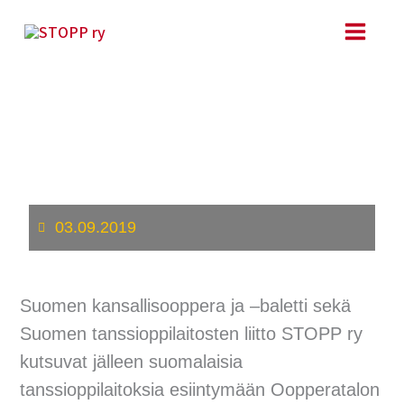
Siirry
sisältöön
NykytanssiPaletti -
katselmuksen 2019
hakutiedote
03.09.2019
Suomen kansallisooppera ja –baletti sekä
Suomen tanssioppilaitosten liitto STOPP ry
kutsuvat jälleen suomalaisia
tanssioppilaitoksia esiintymään Oopperatalon