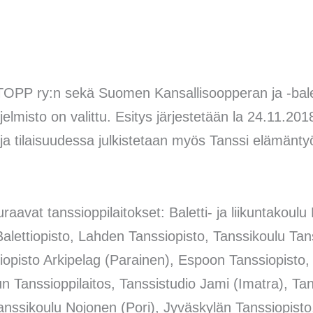
STOPP ry:n sekä Suomen Kansallisoopperan ja -bale
elmisto on valittu. Esitys järjestetään la 24.11.20
 ja tilaisuudessa julkistetaan myös Tanssi elämänt
uraavat tanssioppilaitokset: Baletti- ja liikuntako
lettiopisto, Lahden Tanssiopisto, Tanssikoulu Tans
iopisto Arkipelag (Parainen), Espoon Tanssiopisto,
n Tanssioppilaitos, Tanssistudio Jami (Imatra), Ta
Tanssikoulu Nojonen (Pori), Jyväskylän Tanssiopi