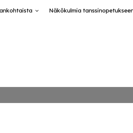
ankohtaista
Näkökulmia tanssinopetuksee
atselmuksen esitykset val