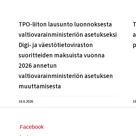
TPO-liiton lausunto luonnoksesta
T
valtiovarainministeriön asetukseksi
a
Digi- ja väestötietoviraston
p
suoritteiden maksuista vuonna
2026 annetun
valtiovarainministeriön asetuksen
muuttamisesta
16.6.2026
16
Facebook