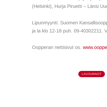
(Helsinki), Hurja Piruetti – Länsi 
Lipunmyynti: Suomen Kansallisoopper
ja la klo 12-18 puh. 09-40302211. V
Oopperan nettisivut os.
www.ooppera
LAUSUNNOT