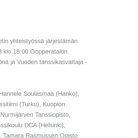
tin yhteistyössä järjestämän
18 klo 18:00 Oopperatalon
yönä ja Vuoden tanssikasvattaja -
ulu Hannele Soulasmaa (Hanko),
sitiimi (Turku), Kuopion
 Nurmijärven Tanssiopisto,
nssikoulu DCA (Helsinki),
sto, Tamara Rasmussen Opisto