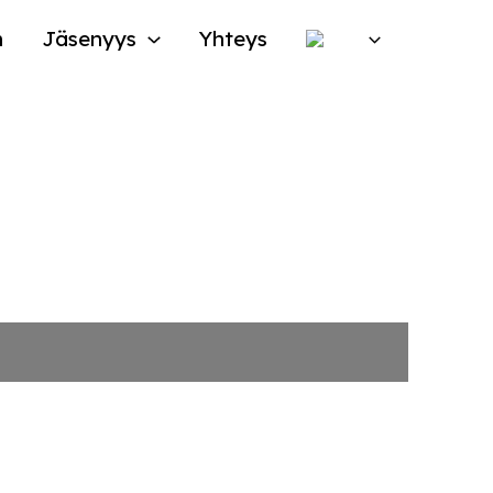
n
Jäsenyys
Yhteys
ittu