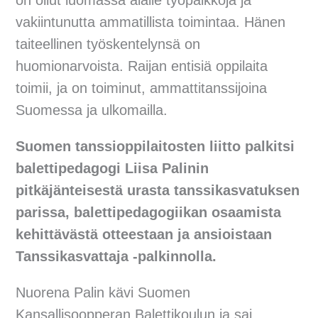
on ollut luomassa alalle työpaikkoja ja
vakiintunutta ammatillista toimintaa. Hänen
taiteellinen työskentelynsä on
huomionarvoista. Raijan entisiä oppilaita
toimii, ja on toiminut, ammattitanssijoina
Suomessa ja ulkomailla.
Suomen tanssioppilaitosten liitto palkitsi
balettipedagogi Liisa Palinin
pitkäjänteisestä urasta tanssikasvatuksen
parissa, balettipedagogiikan osaamista
kehittävästä otteestaan ja ansioistaan
Tanssikasvattaja -palkinnolla.
Nuorena Palin kävi Suomen
Kansallisoopperan Balettikoulun ja sai