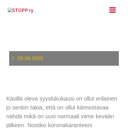
Siirry
sisältöön
Syksyjen syksy
29.09.2020
Käsillä oleva syyslukukausi on ollut erilainen
jo senkin takia, että on ollut kiinnostavaa
nähdä mikä on uusi normaali viime kevään
jälkeen. Nostiko koronakaranteeni