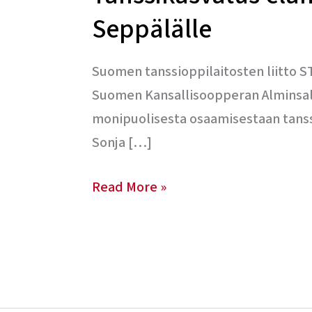
palkinto
Seppälälle
kajaanilaiselle
Sonja
Suomen tanssioppilaitosten liitto S
Pakalénille
Suomen Kansallisoopperan Alminsalis
ja
monipuolisesta osaamisestaan tanssi
Tanssikasvatus
Sonja […]
elämäntyönä
–
Read More »
palkinto
lohjalaiselle
Teija
Seppälälle