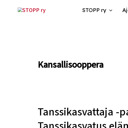
Siirry
STOPP ry
Aj
sisältöön
Kansallisooppera
Tanssikasvattaja -pa
Tanssikasvattaja
-
Tanssikasvatus eläm