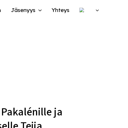
n
Jäsenyys
Yhteys
 Pakalénille ja
elle Teija