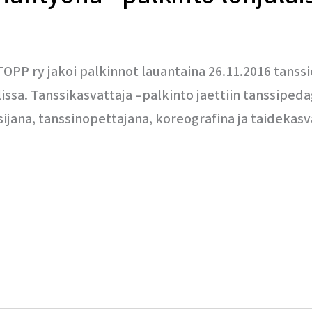
TOPP ry jakoi palkinnot lauantaina 26.11.2016 tanss
sa. Tanssikasvattaja –palkinto jaettiin tanssipeda
jana, tanssinopettajana, koreografina ja taidekasv