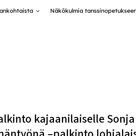
ankohtaista
Näkökulmia tanssinopetuksee
lkinto kajaanilaiselle Sonja
äntyönä –palkinto lohjalais