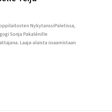
ioppilaitosten NykytanssiPaletissa,
gogi Sonja Pakalénille
attajana. Laaja-alaista osaamistaan