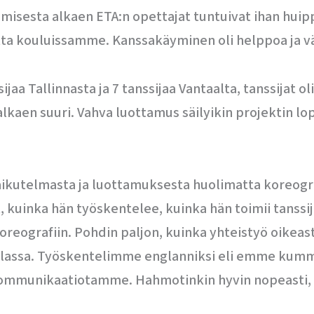
isesta alkaen ETA:n opettajat tuntuivat ihan huippu
ta kouluissamme. Kanssakäyminen oli helppoa ja vä
a Tallinnasta ja 7 tanssijaa Vantaalta, tanssijat ol
 alkaen suuri. Vahva luottamus säilyikin projektin l
ivaikutelmasta ja luottamuksesta huolimatta koreogr
yt, kuinka hän työskentelee, kuinka hän toimii tanss
oreografiin. Pohdin paljon, kuinka yhteistyö oikeast
älitilassa. Työskentelimme englanniksi eli emme ku
 kommunikaatiotamme. Hahmotinkin hyvin nopeasti, e