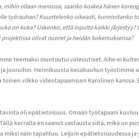
aa, mihin ollaan menossa, saanko koskea hänen koreog
le työrauhan? Kuuntelenko oikeasti, kunnioitanko tois
uka on kuka? Uskonko, että lopulta kaikki järjestyy? 
ä projektissa olivat nuoret ja heidän kokemuksensa?
emme teemaksi muotoutui valeuutiset. Aihe ei kuit
n ja juoruihin. Helmikuusta kesäkuuhun työstimme 
a toinen viikko videotapaamisen Karolinen kanssa. E
astavinta oli epätietoisuus. Omaan työtapaani kuul
 Tällä kerralla en saanut vastausta siitä, mikä on p
 miksi näin tapahtuu. Leijuin epätietoisuudessa ja y