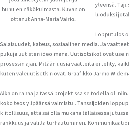
yleensä. Tajus
huhujen näkökulmasta. Kuvan on
luoduksi jota
ottanut Anna-Maria Vairio.
Lopputulos ol
Salaisuudet, kateus, sosiaalinen media. Ja vaatteet
pukuja uutisten ideoimana. Uutisotsikot ovat usein
prosessin ajan. Mitään uusia vaatteita ei tehty, kai
kuten valeuutisetkin ovat. Graafikko Jarmo Widema
Aika on rahaa ja tässä projektissa se todella oli n
koko teos ylipäänsä valmistui. Tanssijoiden loppup
kiitollisuus, että sai olla mukana tällaisessa jutuss
rankkuus ja välillä turhautuminen. Kommunikaation 