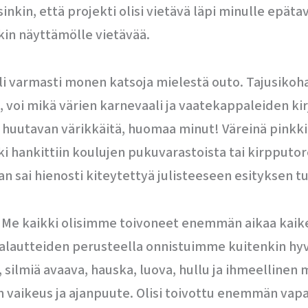
inkin, että projekti olisi vietävä läpi minulle epäta
kin näyttämölle vietävää.
i varmasti monen katsoja mielestä outo. Tajusikoh
, voi mikä värien karnevaali ja vaatekappaleiden ki
 huutavan värikkäitä, huomaa minut! Väreinä pinkki,
kki hankittiin koulujen pukuvarastoista tai kirpputo
n sai hienosti kiteytettyä julisteeseen esityksen 
iin. Me kaikki olisimme toivoneet enemmän aikaa kaik
alautteiden perusteella onnistuimme kuitenkin hyvi
a, silmiä avaava, hauska, luova, hullu ja ihmeellinen
vaikeus ja ajanpuute. Olisi toivottu enemmän vapaa