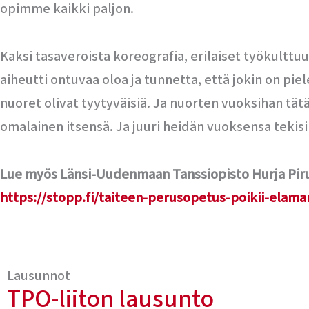
opimme kaikki paljon.
Kaksi tasaveroista koreografia, erilaiset työkulttuur
aiheutti ontuvaa oloa ja tunnetta, että jokin on piel
nuoret olivat tyytyväisiä. Ja nuorten vuoksihan tätä
omalainen itsensä. Ja juuri heidän vuoksensa teki
Lue myös Länsi-Uudenmaan Tanssiopisto Hurja Piru
https://stopp.fi/taiteen-perusopetus-poikii-elama
Lausunnot
TPO-liiton lausunto