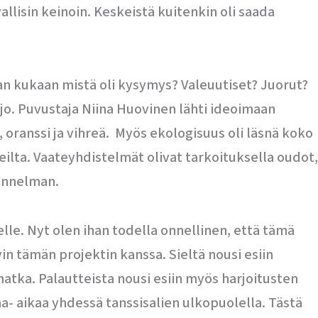
vallisin keinoin. Keskeistä kuitenkin oli saada
an kukaan mistä oli kysymys? Valeuutiset? Juorut?
rjo. Puvustaja Niina Huovinen lähti ideoimaan
 oranssi ja vihreä. Myös ekologisuus oli läsnä koko
reilta. Vaateyhdistelmät olivat tarkoituksella oudot,
tunnelman.
elle. Nyt olen ihan todella onnellinen, että tämä
n tämän projektin kanssa. Sieltä nousi esiin
 matka. Palautteista nousi esiin myös harjoitusten
- aikaa yhdessä tanssisalien ulkopuolella. Tästä