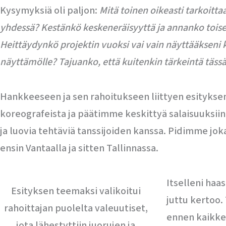
Kysymyksiä oli paljon:
Mitä toinen oikeasti tarkoitt
yhdessä? Kestänkö keskeneräisyyttä ja annanko toisel
Heittäydynkö projektin vuoksi vai vain näyttääkseni k
näyttämölle? Tajuanko, että kuitenkin tärkeintä täss
Hankkeeseen ja sen rahoitukseen liittyen esityks
koreografeista ja päätimme keskittyä salaisuuksii
ja luovia tehtäviä tanssijoiden kanssa. Pidimme jok
ensin Vantaalla ja sitten Tallinnassa.
Itselleni ha
Esityksen teemaksi valikoitui
juttu kertoo.
rahoittajan puolelta valeuutiset,
ennen kaikkea
jota lähestyttiin juorujen ja