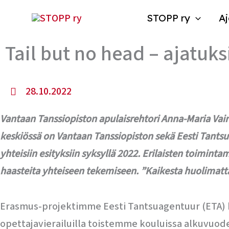
Siirry
STOPP ry
Aj
sisältöön
Tail but no head – ajatuks
28.10.2022
Vantaan Tanssiopiston apulaisrehtori Anna-Maria Vair
keskiössä on Vantaan Tanssiopiston sekä Eesti Tantsua
yhteisiin esityksiin syksyllä 2022. Erilaisten toimint
haasteita yhteiseen tekemiseen. ”Kaikesta huolimatta
Erasmus-projektimme Eesti Tantsuagentuur (ETA) kou
opettajavierailuilla toistemme kouluissa alkuvuode