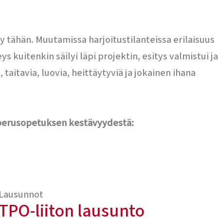
sty tähän. Muutamissa harjoitustilanteissa erilaisuus
s kuitenkin säilyi läpi projektin, esitys valmistui ja
aitavia, luovia, heittäytyviä ja jokainen ihana
 perusopetuksen kestävyydestä:
Lausunnot
TPO-liiton lausunto