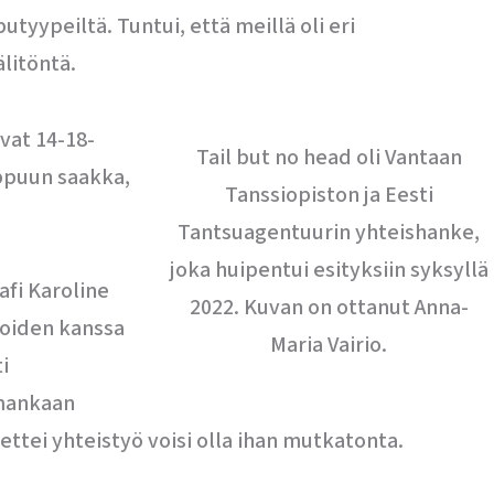
tyypeiltä. Tuntui, että meillä oli eri
litöntä.
ivat 14-18-
Tail but no head oli Vantaan
oppuun saakka,
Tanssiopiston ja Eesti
Tantsuagentuurin yhteishanke,
joka huipentui esityksiin syksyllä
afi Karoline
2022. Kuvan on ottanut Anna-
ijoiden kanssa
Maria Vairio.
i
mmankaan
ttei yhteistyö voisi olla ihan mutkatonta.