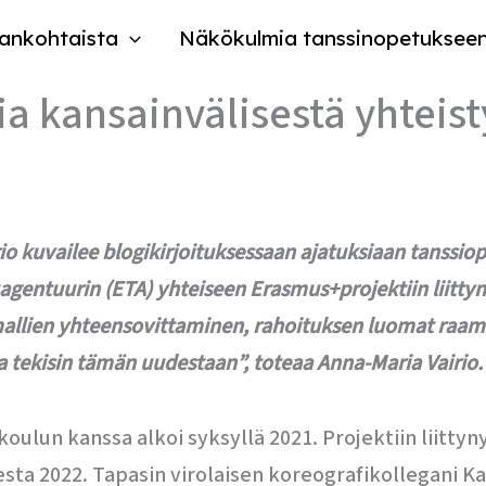
ankohtaista
Näkökulmia tanssinopetuksee
ia kansainvälisestä yhteis
io kuvailee blogikirjoituksessaan ajatuksiaan tanssio
gentuurin (ETA) yhteiseen Erasmus+projektiin liittyny
amallien yhteensovittaminen, rahoituksen luomat raamit 
 tekisin tämän uudestaan”, toteaa Anna-Maria Vairio.
lun kanssa alkoi syksyllä 2021. Projektiin liittyny
sta 2022. Tapasin virolaisen koreografikollegani K