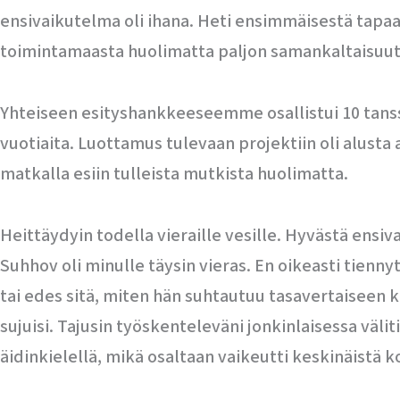
ensivaikutelma oli ihana. Heti ensimmäisestä tapaam
toimintamaasta huolimatta paljon samankaltaisuut
Yhteiseen esityshankkeeseemme osallistui 10 tanssija
vuotiaita. Luottamus tulevaan projektiin oli alusta
matkalla esiin tulleista mutkista huolimatta.
Heittäydyin
todella vieraille vesille. Hyvästä ens
Suhhov oli minulle täysin vieras. En oikeasti tienn
tai edes sitä, miten hän suhtautuu tasavertaiseen k
sujuisi. Tajusin työskenteleväni jonkinlaisessa v
äidinkielellä, mikä osaltaan vaikeutti keskinäistä