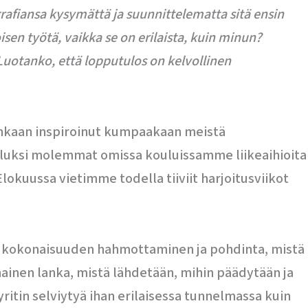
rafiansa kysymättä ja suunnittelematta sitä ensin
en työtä, vaikka se on erilaista, kuin minun?
Luotanko, että lopputulos on kelvollinen
enkaan inspiroinut kumpaakaan meistä
aluksi molemmat omissa kouluissamme liikeaihioita
lokuussa vietimme todella tiiviit harjoitusviikot
uu kokonaisuuden hahmottaminen ja pohdinta, mistä
unainen lanka, mistä lähdetään, mihin päädytään ja
ritin selviytyä ihan erilaisessa tunnelmassa kuin