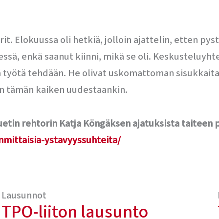
it. Elokuussa oli hetkiä, jolloin ajattelin, etten py
essä, enkä saanut kiinni, mikä se oli. Keskusteluyhtey
 työtä tehdään. He olivat uskomattoman sisukkaita, t
sin tämän kaiken uudestaankin.
etin rehtorin Katja Köngäksen ajatuksista taiteen
nmittaisia-ystavyyssuhteita/
Lausunnot
TPO-liiton lausunto