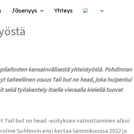
n
Jäsenyys
Yhteys
työstä
ppilaitosten kansainvälisestä yhteistyöstä. Pohdinnan
t taiteellinen osuus Tail but no head, joka huipentui
sekä työskentely itselle vieraalla kielellä tuovat
t Tail but no head -esityksen valmistaminen alkoi
aroline Suhhovin ensi kertaa tammikuussa 2022 ja