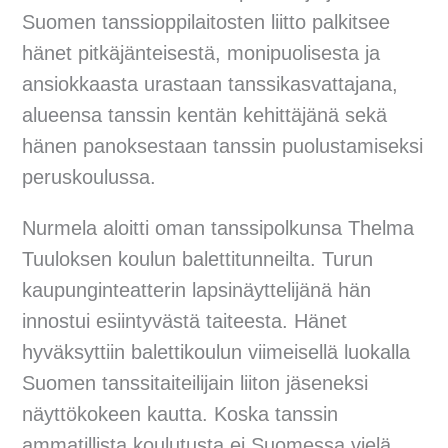
Suomen tanssioppilaitosten liitto palkitsee
hänet pitkäjänteisestä, monipuolisesta ja
ansiokkaasta urastaan tanssikasvattajana,
alueensa tanssin kentän kehittäjänä sekä
hänen panoksestaan tanssin puolustamiseksi
peruskoulussa.
Nurmela aloitti oman tanssipolkunsa Thelma
Tuuloksen koulun balettitunneilta. Turun
kaupunginteatterin lapsinäyttelijänä hän
innostui esiintyvästä taiteesta. Hänet
hyväksyttiin balettikoulun viimeisellä luokalla
Suomen tanssitaiteilijain liiton jäseneksi
näyttökokeen kautta. Koska tanssin
ammatillista koulutusta ei Suomessa vielä