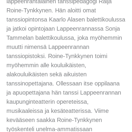
lappeenrantalainen tanssipedagogi Raija
Roine-Tynkkynen. Hän aloitti omat
tanssiopintonsa Kaarlo Alasen balettikoulussa
ja jatkoi opintojaan Lappeenrannassa Sonja
Tammelan balettikoulussa, joka myöhemmin
muutti nimensä Lappeenrannan
tanssiopistoksi. Roine-Tynkkynen toimi
myöhemmin alle kouluikäisten,
alakouluikäisten sekä aikuisten
tanssinopettajana. Ollessaan itse oppilaana
ja apuopettajana hän tanssi Lappeenrannan
kaupunginteatterin opereteissa,
musikaaleissa ja kesäteatterissa. Viime
kevääseen saakka Roine-Tynkkynen
työskenteli unelma-ammatissaan