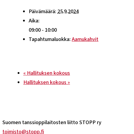
Päivämäärä:
25.9.2024
Aika:
09:00 - 10:00
Tapahtumaluokka:
Aamukahvit
«
Hallituksen kokous
Hallituksen kokous
»
Suomen tanssioppilaitosten liitto STOPP ry
toimisto@stopp.fi