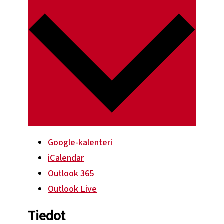
Google-kalenteri
iCalendar
Outlook 365
Outlook Live
Tiedot