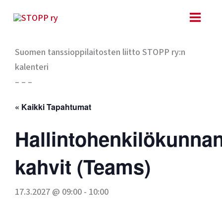
Siirry
sisältöön
Suomen tanssioppilaitosten liitto STOPP ry:n
kalenteri
– – –
« Kaikki Tapahtumat
Hallintohenkilökunna
kahvit (Teams)
17.3.2027 @ 09:00
-
10:00