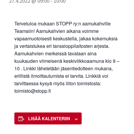
27.4.2022 @ 09:00
-
10:00
Tervetuloa mukaan STOPP ry:n aamukahville
Teamsiin! Aamukahvien aikana voimme
vapaamuotoisesti keskustella, jakaa kokemuksia
ja vertaistukea eri tanssioppilaitosten arjesta.
Aamukahvien merkeissä tavataan aina
kuukauden viimeisenä keskiviikkoaamuna klo 9 –
10 . Linkki lähetetään jäsentiedotteen mukana,
erillistä ilmoittautumista ei tarvita. Linkkiä voi
tarvittaessa kysyä myös liiton toimistosta:
toimisto@stopp.fi
LISÄÄ KALENTERIIN