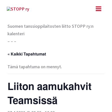
Siirry
sisältöön
Suomen tanssioppilaitosten liitto STOPP ry:n
kalenteri
– – –
« Kaikki Tapahtumat
Tämä tapahtuma on mennyt.
Liiton aamukahvit
Teamsissä