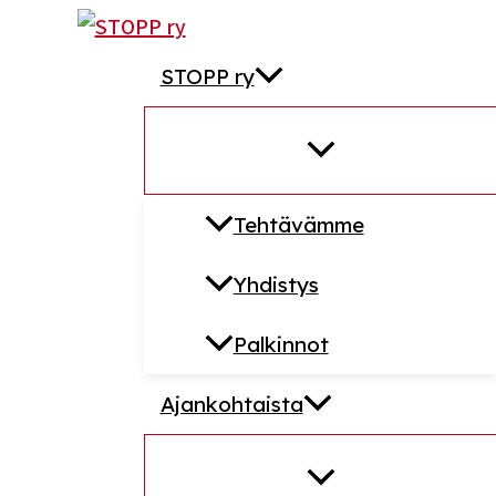
Siirry
sisältöön
STOPP ry
Tehtävämme
Yhdistys
Palkinnot
Ajankohtaista