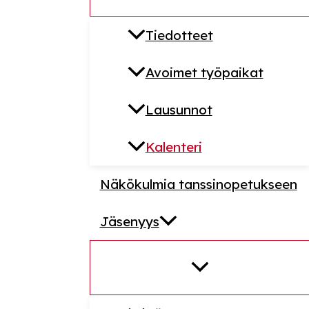
Tiedotteet
Avoimet työpaikat
Lausunnot
Kalenteri
Näkökulmia tanssinopetukseen
Jäsenyys