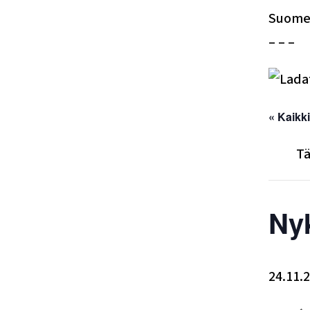
Suomen
– – –
« Kaikk
Tä
Nyk
24.11.