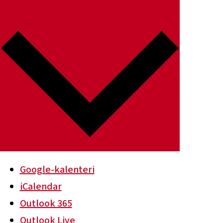
LISÄÄ KALENTERIIN
Google-kalenteri
iCalendar
Outlook 365
Outlook Live