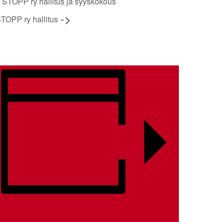
STOPP ry hallitus ja syyskokous
TOPP ry hallitus
»