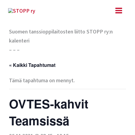
Siirry
sisältöön
Suomen tanssioppilaitosten liitto STOPP ry:n
kalenteri
– – –
« Kaikki Tapahtumat
Tämä tapahtuma on mennyt.
OVTES-kahvit
Teamsissä