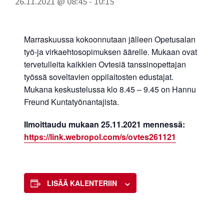
26.11.2021 @ 08:45
-
10:15
Marraskuussa kokoonnutaan jälleen Opetusalan
työ-ja virkaehtosopimuksen äärelle. Mukaan ovat
tervetulleita kaikkien Ovtesiä tanssinopettajan
työssä soveltavien oppilaitosten edustajat.
Mukana keskustelussa klo 8.45 – 9.45 on Hannu
Freund Kuntatyönantajista.
Ilmoittaudu mukaan 25.11.2021 mennessä:
https://link.webropol.com/s/ovtes261121
LISÄÄ KALENTERIIN