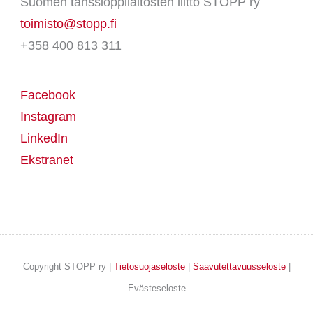
Suomen tanssioppilaitosten liitto STOPP ry
toimisto@stopp.fi
+358 400 813 311
Facebook
Instagram
LinkedIn
Ekstranet
Copyright STOPP ry |
Tietosuojaseloste
|
Saavutettavuusseloste
|
Evästeseloste