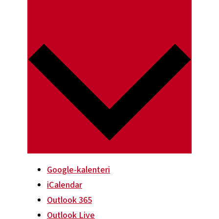
LISÄÄ KALENTERIIN
Google-kalenteri
iCalendar
Outlook 365
Outlook Live