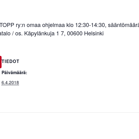
 STOPP ry:n omaa ohjelmaa klo 12:30-14:30, sääntömäär
atalo / os. Käpylänkuja 1 7, 00600 Helsinki
TIEDOT
Päivämäärä:
6.4.2018