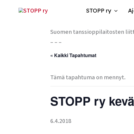
Siirry
STOPP ry
Aj
sisältöön
Suomen tanssioppilaitosten liit
– – –
« Kaikki Tapahtumat
Tämä tapahtuma on mennyt.
STOPP ry kevä
6.4.2018