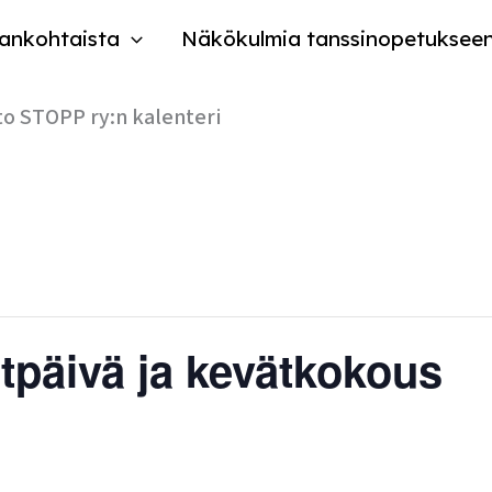
ankohtaista
Näkökulmia tanssinopetuksee
to STOPP ry:n kalenteri
tpäivä ja kevätkokous