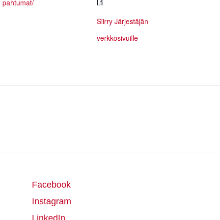
pahtumat/
l.fi
Siirry Järjestäjän
verkkosivuille
Facebook
Instagram
LinkedIn