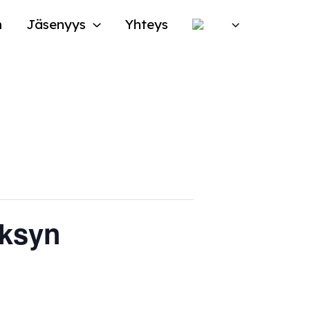
n
Jäsenyys
Yhteys
yksyn