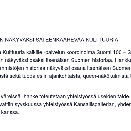
N NÄKYVÄKSI SATEENKAAREVAA KULTTUURIA
a Kulttuuria kaikille -palvelun koordinoima Suomi 100 – 
 näkyväksi osaksi itsenäisen Suomen historiaa. Hankke
emmistöjen historiaa näkyväksi osana itsenäisen Suomen 
tä sekä tuoda esiin ajankohtaista, queer-näkökulmista to
reissä -hanke toteutetaan yhteistyössä useiden taide- j
ttiin syyskuussa yhteistyössä Kansallisgallerian, yhde
 kanssa.