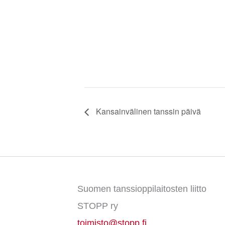
Kansainvälinen tanssin päivä
Suomen tanssioppilaitosten liitto
STOPP ry
toimisto@stopp.fi