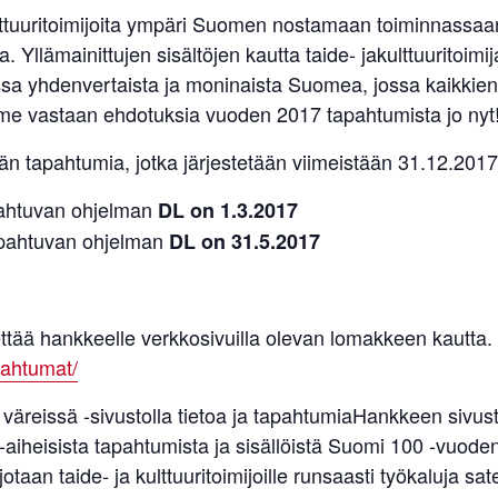
lttuuritoimijoita ympäri Suomen nostamaan toiminnassaan
Yllämainittujen sisältöjen kautta taide- jakulttuuritoimija
a yhdenvertaista ja moninaista Suomea, jossa kaikkien 
me vastaan ehdotuksia vuoden 2017 tapahtumista jo nyt
n tapahtumia, jotka järjestetään viimeistään 31.12.2017
ahtuvan ohjelman
DL on 1.3.2017
pahtuvan ohjelman
DL on 31.5.2017
ttää hankkeelle verkkosivuilla olevan lomakkeen kautta.
pahtumat/
reissä -sivustolla tietoa ja tapahtumiaHankkeen sivustol
aiheisista tapahtumista ja sisällöistä Suomi 100 -vuoden 
otaan taide- ja kulttuuritoimijoille runsaasti työkaluja 