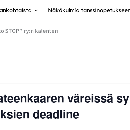
ankohtaista
Näkökulmia tanssinopetuksee
to STOPP ry:n kalenteri
ateenkaaren väreissä s
ksien deadline