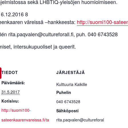
hjelmistossa sekä LHBTIQ-yleisöjen huomioimiseen.
6.12.2016 8
teenkaaren väreissä –hankkeesta:
http://suomi100-satee
alén rita.paqvalen@cultureforall.fi, puh. 040 6743528
miset, intersukupuoliset ja queerit.
TIEDOT
JÄRJESTÄJÄ
Päivämäärä:
Kulttuuria Kaikille
31.5.2017
Puhelin
Kotisivu:
040 6743528
http://suomi100-
Sähköposti
sateenkaarenvareissa.fi/ta
rita.paqvalen@cultureforal