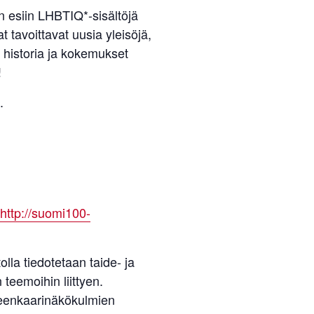
 esiin LHBTIQ*-sisältöjä
t tavoittavat uusia yleisöjä,
historia ja kokemukset
!
.
http://suomi100-
la tiedotetaan taide- ja
teemoihin liittyen.
sateenkaarinäkökulmien