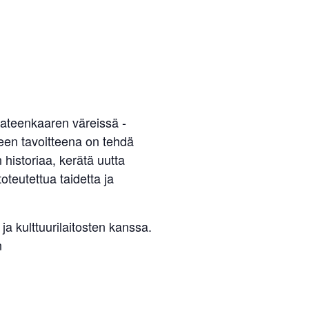
Sateenkaaren väreissä -
en tavoitteena on tehdä
historiaa, kerätä uutta
teutettua taidetta ja
a kulttuurilaitosten kanssa.
n