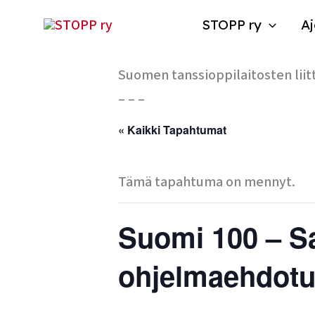
Siirry
STOPP ry
Aj
sisältöön
Suomen tanssioppilaitosten liit
– – –
« Kaikki Tapahtumat
Tämä tapahtuma on mennyt.
Suomi 100 – S
ohjelmaehdotu