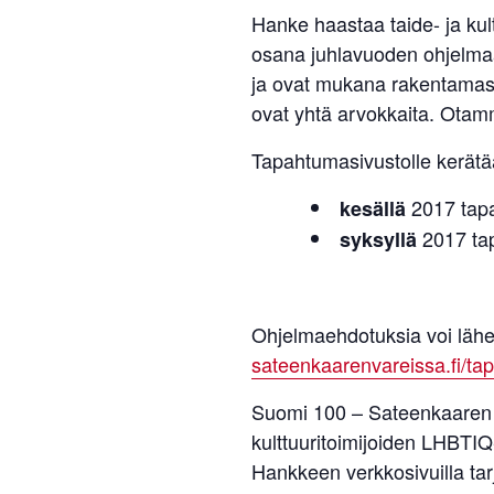
Hanke haastaa taide- ja ku
osana juhlavuoden ohjelmaa. 
ja ovat mukana rakentamass
ovat yhtä arvokkaita. Otam
Tapahtumasivustolle kerätää
2017 tap
kesällä
2017 ta
syksyllä
Ohjelmaehdotuksia voi lähe
sateenkaarenvareissa.fi/ta
Suomi 100 – Sateenkaaren vä
kulttuuritoimijoiden LHBTIQ-
Hankkeen verkkosivuilla tarj