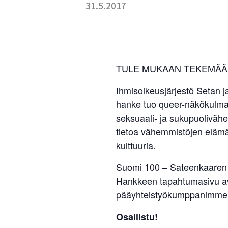
31.5.2017
TULE MUKAAN TEKEMÄÄ
Ihmisoikeusjärjestö Setan j
hanke tuo queer-näkökulman
seksuaali- ja sukupuoliväh
tietoa vähemmistöjen elämäs
kulttuuria.
Suomi 100 – Sateenkaaren vä
Hankkeen tapahtumasivu ava
pääyhteistyökumppanimme
Osallistu!