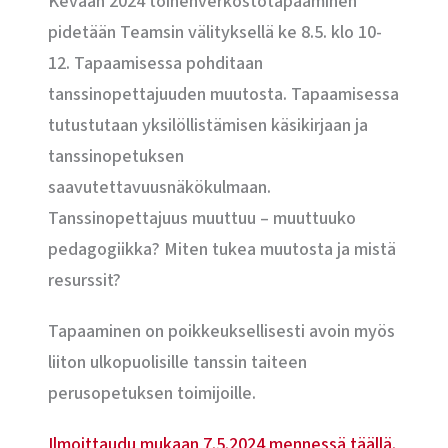
Kevään 2024 toinenverkostotapaaminen
pidetään Teamsin välityksellä ke 8.5. klo 10-
12. Tapaamisessa pohditaan
tanssinopettajuuden muutosta. Tapaamisessa
tutustutaan yksilöllistämisen käsikirjaan ja
tanssinopetuksen
saavutettavuusnäkökulmaan.
Tanssinopettajuus muuttuu – muuttuuko
pedagogiikka? Miten tukea muutosta ja mistä
resurssit?
Tapaaminen on poikkeuksellisesti avoin myös
liiton ulkopuolisille tanssin taiteen
perusopetuksen toimijoille.
Ilmoittaudu mukaan 7.5.2024 mennessä täällä.