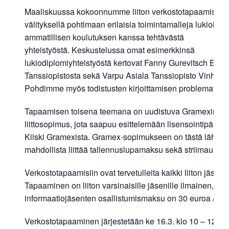
Maaliskuussa kokoonnumme liiton verkostotapaamisee
välityksellä pohtimaan erilaisia toimintamalleja lukioiden
ammatillisen koulutuksen kanssa tehtävästä
yhteistyöstä. Keskustelussa omat esimerkkinsä
lukiodiplomiyhteistyöstä kertovat Fanny Gurevitsch Etel
Tanssiopistosta sekä Varpu Asiala Tanssiopisto Vinhasta
Pohdimme myös todistusten kirjoittamisen problematiikk
Tapaamisen toisena teemana on uudistuva Gramexin
liittosopimus, jota saapuu esittelemään lisensointipäällik
Kiiski Gramexista. Gramex-sopimukseen on tästä lähtie
mahdollista liittää tallennuslupamaksu sekä striimausl
Verkostotapaamisiin ovat tervetulleita kaikki liiton jäsene
Tapaaminen on liiton varsinaisille jäsenille ilmainen,
informaatiojäsenten osallistumismaksu on 30 euroa / oppi
Verkostotapaaminen järjestetään ke 16.3. klo 10 – 12 T