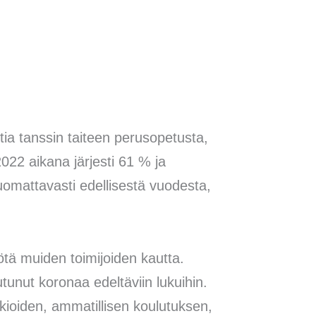
ia tanssin taiteen perusopetusta,
022 aikana järjesti 61 % ja
uomattavasti edellisestä vuodesta,
ötä muiden toimijoiden kautta.
unut koronaa edeltäviin lukuihin.
kioiden, ammatillisen koulutuksen,