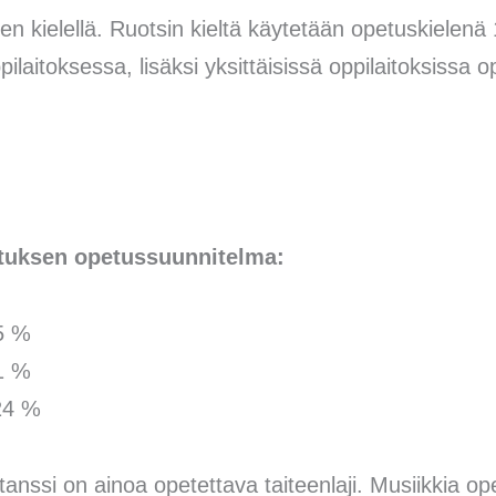
en kielellä. Ruotsin kieltä käytetään opetuskielenä
laitoksessa, lisäksi yksittäisissä oppilaitoksissa 
etuksen opetussuunnitelma:
 %
1 %
4 %
anssi on ainoa opetettava taiteenlaji. Musiikkia o