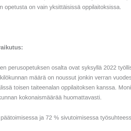
n opetusta on vain yksittäisissä oppilaitoksissa.
vaikutus:
een perusopetuksen osalta ovat syksyllä 2022 työll
enkilökunnan määrä on noussut jonkin verran vuodes
älissä toisen taiteenalan oppilaitoksen kanssa. Moni
ökunnan kokonaismäärää huomattavasti.
i päätoimisessa ja 72 % sivutoimisessa työsuhteess