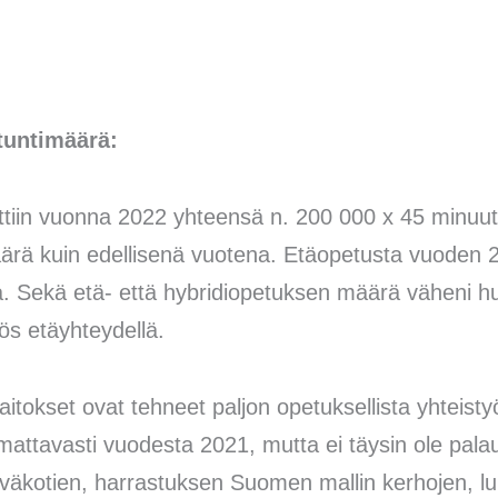
tuntimäärä:
ttiin vuonna 2022 yhteensä n. 200 000 x 45 minuutt
määrä kuin edellisenä vuotena. Etäopetusta vuoden 2
ta. Sekä etä- että hybridiopetuksen määrä väheni h
yös etäyhteydellä.
itokset ovat tehneet paljon opetuksellista yhteisty
ttavasti vuodesta 2021, mutta ei täysin ole palaut
iväkotien, harrastuksen Suomen mallin kerhojen, lu