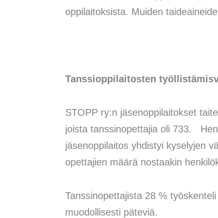
oppilaitoksista. Muiden taideaineide
Tanssioppilaitosten työllistämis
STOPP ry:n jäsenoppilaitokset tait
joista tanssinopettajia oli 733. H
jäsenoppilaitos yhdistyi kyselyjen v
opettajien määrä nostaakin henkil
Tanssinopettajista 28 % työskentel
muodollisesti päteviä.