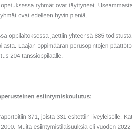
n opetuksessa ryhmät ovat täyttyneet. Useammasta o
ryhmät ovat edelleen hyvin pieniä.
 oppilaitoksessa jaettiin yhteensä 885 todistust
ilasta. Laajan oppimäärän perusopintojen päättötodi
tus 204 tanssioppilaalle.
perusteinen esiintymiskoulutus:
aportoitiin 371, joista 331 esitettiin liveyleisölle. K
n. 2000. Muita esiintymistilaisuuksia oli vuoden 2022 