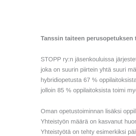
Tanssin taiteen perusopetuksen 
STOPP ry:n jäsenkouluissa järjeste
joka on suurin piirtein yhtä suuri 
hybridiopetusta 67 % oppilaitoksis
jolloin 85 % oppilaitoksista toimi m
Oman opetustoiminnan lisäksi oppila
Yhteistyön määrä on kasvanut huoma
Yhteistyötä on tehty esimerkiksi pä