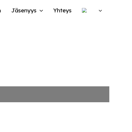
n
Jäsenyys
Yhteys
rusopetuksesta