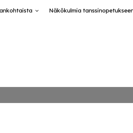
ankohtaista
Näkökulmia tanssinopetuksee
 2022 tanssin taiteen pe