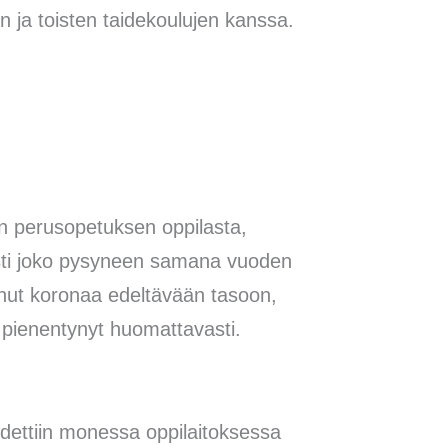
en ja toisten taidekoulujen kanssa.
en perusopetuksen oppilasta,
esti joko pysyneen samana vuoden
nut koronaa edeltävään tasoon,
 pienentynyt huomattavasti.
idettiin monessa oppilaitoksessa