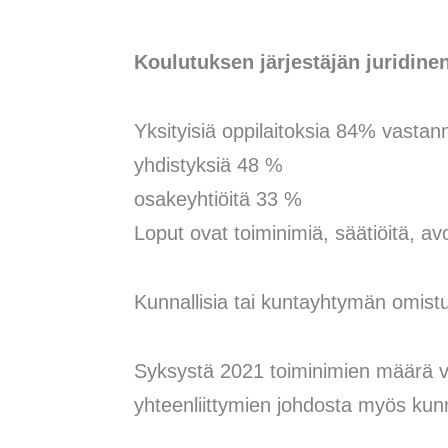
Koulutuksen järjestäjän juridine
Yksityisiä oppilaitoksia 84% vastann
yhdistyksiä 48 %
osakeyhtiöitä 33 %
Loput ovat toiminimiä, säätiöitä, av
Kunnallisia tai kuntayhtymän omis
Syksystä 2021 toiminimien määrä vä
yhteenliittymien johdosta myös kun