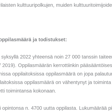
ilaisten kulttuuripolkujen, muiden kulttuuritoimijoid
oppilasmäärä ja todistukset:
i syksyllä 2022 yhteensä noin 27 000 tanssin taite
 / 2019). Oppilasmäärän kerrottiinkin pääsääntöis
issa oppilaitoksissa oppilasmäärä on jopa palautu
aitoksissa oppilasmäärä on vähentynyt ja toiminta
ti toimintansa kokonaan.
ti opintonsa n. 4700 uutta oppilasta. Lukumäärää p