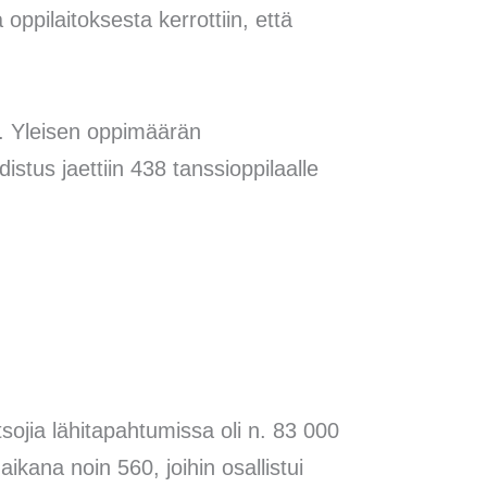
ppilaitoksesta kerrottiin, että
a. Yleisen oppimäärän
stus jaettiin 438 tanssioppilaalle
atsojia lähitapahtumissa oli n. 83 000
aikana noin 560, joihin osallistui