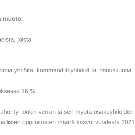
n muoto:
eista, joista
oimia yhtiöitä, kommandiittiyhtiöitä tai osuuskuntia.
tuksessa 16 %.
hentyi jonkin verran ja sen myötä osakeyhtiöiden 
nallisten oppilaitosten määrä kasvoi vuodesta 2021