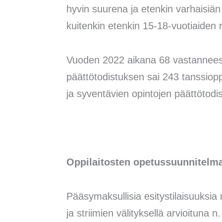
hyvin suurena ja etenkin varhaisiä
kuitenkin etenkin 15-18-vuotiaiden 
Vuoden 2022 aikana 68 vastanneessa
päättötodistuksen sai 243 tanssiopp
ja syventävien opintojen päättötodis
Oppilaitosten opetussuunnitelma
Pääsymaksullisia esitystilaisuuksia r
ja striimien välityksellä arvioituna 