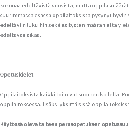
koronaa edeltävistä vuosista, mutta oppilasmäärä
suurimmassa osassa oppilaitoksista pysynyt hyvin 
edeltäviin lukuihin sekä esitysten määrän että y
edeltävää aikaa.
Opetuskielet
Oppilaitoksista kaikki toimivat suomen kielellä. R
oppilaitoksessa, lisäksi yksittäisissä oppilaitoksiss
Käytössä oleva taiteen perusopetuksen opetussu