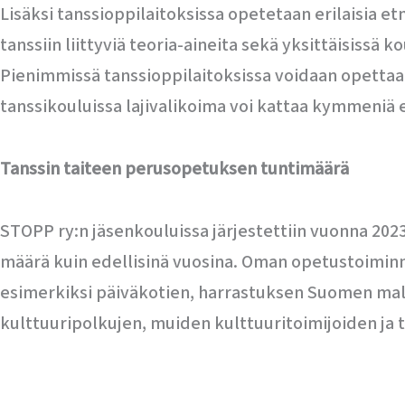
Lisäksi tanssioppilaitoksissa opetetaan erilaisia etn
tanssiin liittyviä teoria-aineita sekä yksittäisissä k
Pienimmissä tanssioppilaitoksissa voidaan opettaa y
tanssikouluissa lajivalikoima voi kattaa kymmeniä e
Tanssin taiteen perusopetuksen tuntimäärä
STOPP ry:n jäsenkouluissa järjestettiin vuonna 2023
määrä kuin edellisinä vuosina. Oman opetustoiminna
esimerkiksi päiväkotien, harrastuksen Suomen mall
kulttuuripolkujen, muiden kulttuuritoimijoiden ja