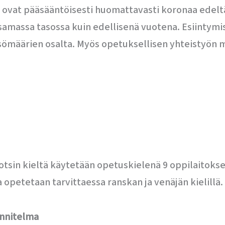
t ovat pääsääntöisesti huomattavasti koronaa edel
samassa tasossa kuin edellisenä vuotena. Esiintymi
leisömäärien osalta. Myös opetuksellisen yhteisty
uotsin kieltä käytetään opetuskielenä 9 oppilaitoks
a opetetaan tarvittaessa ranskan ja venäjän kielillä.
unnitelma