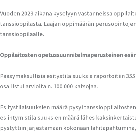
Vuoden 2023 aikana kyselyyn vastanneissa oppilaito
tanssioppilasta. Laajan oppimäärän perusopintojen 
tanssioppilaalle.
Oppilaitosten opetussuunnitelmaperusteinen esii
Pääsymaksullisia esitystilaisuuksia raportoitiin 355 
osallistui arviolta n. 100 000 katsojaa.
Esitystilaisuuksien määrä pysyi tanssioppilaitost
esiintymistilaisuuksien määrä lähes kaksinkertais
pystyttiin järjestämään kokonaan lähitapahtumina, 