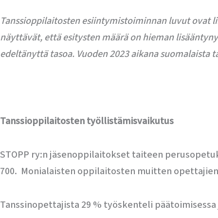
Tanssioppilaitosten esiintymistoiminnan luvut ovat li
näyttävät, että esitysten määrä on hieman lisäänty
edeltänyttä tasoa. Vuoden 2023 aikana suomalaista ta
Tanssioppilaitosten työllistämisvaikutus
STOPP ry:n jäsenoppilaitokset taiteen perusopetukse
700. Monialaisten oppilaitosten muitten opettaji
Tanssinopettajista 29 % työskenteli päätoimisessa 