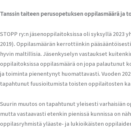
Tanssin taiteen perusopetuksen oppilasmäärä ja t
STOPP ry:n jäsenoppilaitoksissa oli syksyllä 2023 y
2019). Oppilasmäärän kerrottiinkin pääsääntöisest
hyvin maltillisia. Jäsenkyselyn vastaukset kuitenki
oppilaitoksissa oppilasmäärä on jopa palautunut 
ja toiminta pienentynyt huomattavasti. Vuoden 20
tapahtunut fuusioitumista toisten oppilaitosten kan
Suurin muutos on tapahtunut yleisesti varhaisiän 
mutta vastaavasti etenkin pienissä kunnissa on nä
oppilasryhmistä yläaste- ja lukioikäisten oppilaide