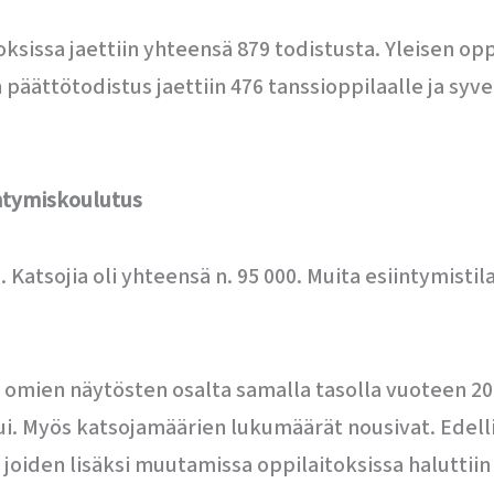
ksissa jaettiin yhteensä 879 todistusta. Yleisen o
päättötodistus jaettiin 476 tanssioppilaalle ja syv
ntymiskoulutus
. Katsojia oli yhteensä n. 95 000. Muita esiintymistil
en omien näytösten osalta samalla tasolla vuoteen 
tui. Myös katsojamäärien lukumäärät nousivat. Edel
joiden lisäksi muutamissa oppilaitoksissa haluttiin