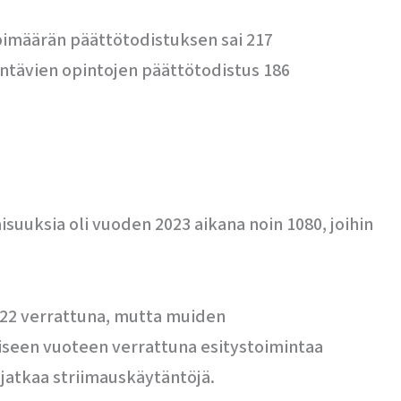
ppimäärän päättötodistuksen sai 217
entävien opintojen päättötodistus 186
aisuuksia oli vuoden 2023 aikana noin 1080, joihin
2022 verrattuna, mutta muiden
liseen vuoteen verrattuna esitystoimintaa
 jatkaa striimauskäytäntöjä.