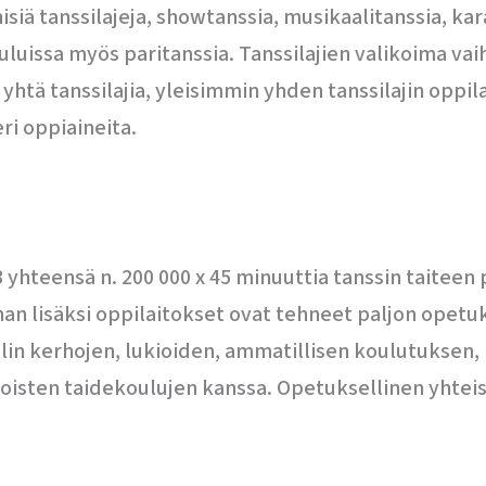
isiä tanssilajeja, showtanssia, musikaalitanssia, kara
ouluissa myös paritanssia. Tanssilajien valikoima vaih
htä tanssilajia, yleisimmin yhden tanssilajin oppila
ri oppiaineita.
 yhteensä n. 200 000 x 45 minuuttia tanssin taiteen 
n lisäksi oppilaitokset ovat tehneet paljon opetuk
in kerhojen, lukioiden, ammatillisen koulutuksen, 
 toisten taidekoulujen kanssa. Opetuksellinen yhte