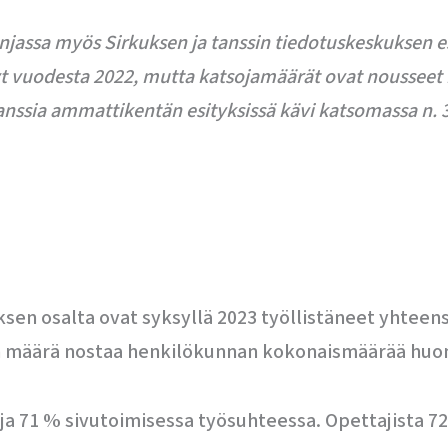
njassa myös Sirkuksen ja tanssin tiedotuskeskuksen es
nyt vuodesta 2022, mutta katsojamäärät ovat noussee
nssia ammattikentän esityksissä kävi katsomassa n. 3
n osalta ovat syksyllä 2023 työllistäneet yhteensä 
en määrä nostaa henkilökunnan kokonaismäärää huo
ja 71 % sivutoimisessa työsuhteessa. Opettajista 72