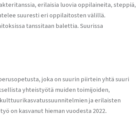
kteritanssia, erilaisia luovia oppilaineita, steppiä,
telee suuresti eri oppilaitosten välillä.
itoksissa tanssitaan balettia. Suurissa
perusopetusta, joka on suurin piirtein yhtä suuri
sellista yhteistyötä muiden toimijoiden,
kulttuurikasvatussuunnitelmien ja erilaisten
istyö on kasvanut hieman vuodesta 2022.