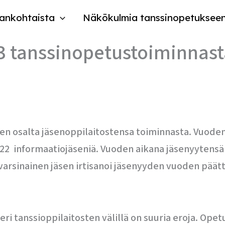
ankohtaista
Näkökulmia tanssinopetuksee
3 tanssinopetustoiminnast
en osalta jäsenoppilaitostensa toiminnasta. Vuoden 
iä ja 22 informaatiojäseniä. Vuoden aikana jäsenyyte
 varsinainen jäsen irtisanoi jäsenyyden vuoden päätty
eri tanssioppilaitosten välillä on suuria eroja. Op