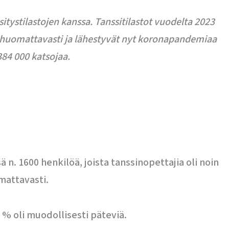
itystilastojen kanssa. Tanssitilastot vuodelta 2023
t huomattavasti ja lähestyvät nyt koronapandemiaa
84 000 katsojaa.
n. 1600 henkilöä, joista tanssinopettajia oli noin
mattavasti.
 % oli muodollisesti päteviä.