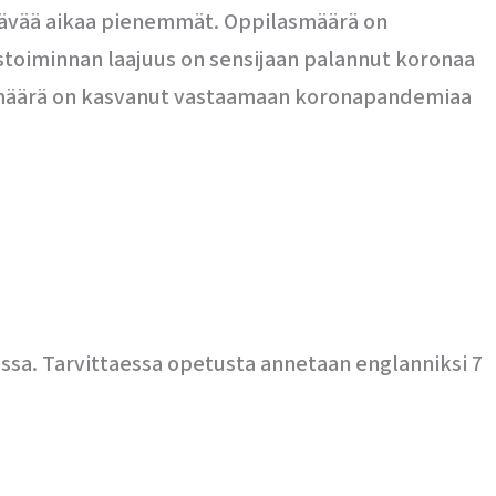
tävää aikaa pienemmät. Oppilasmäärä on
stoiminnan laajuus on sensijaan palannut koronaa
ön määrä on kasvanut vastaamaan koronapandemiaa
essa. Tarvittaessa opetusta annetaan englanniksi 7