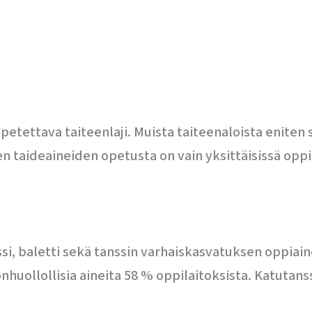
opetettava taiteenlaji. Muista taiteenaloista enite
en taideaineiden opetusta on vain yksittäisissä oppi
si, baletti sekä tanssin varhaiskasvatuksen oppiain
nhuollollisia aineita 58 % oppilaitoksista. Katutans