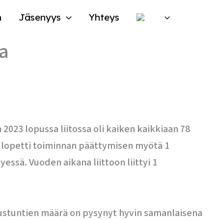
n
Jäsenyys
Yhteys
a
2023 lopussa liitossa oli kaiken kaikkiaan 78
nsä lopetti toiminnan päättymisen myötä 1
essä. Vuoden aikana liittoon liittyi 1
etustuntien määrä on pysynyt hyvin samanlaisena