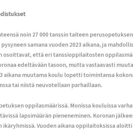
odistukset
hteensä noin 27 000 tanssin taiteen perusopetuksen 
i pysyneen samana vuoden 2023 aikana, ja mahdollis
n osoittavat, että eri tanssioppilaitosten oppilasm
koronaa edeltävään tasoon, mutta vastaavasti muut
23 aikana muutama koulu lopetti toimintansa kokon
ssa tai niistä neuvotellaan parhaillaan.
opetuksen oppilasmäärissä. Monissa kouluissa varh
htävissä lapsimäärän pieneneminen. Koronan jälkeen
n ikäryhmissä. Vuoden aikana oppilaitoksissa aloitti