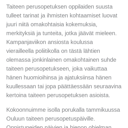
Taiteen perusopetuksen oppilaiden suusta
tulleet tarinat ja ihmisten kohtaamiset luovat
juuri niitä omakohtaisia kokemuksia,
merkityksiä ja tunteita, jotka jäävät mieleen.
Kampanjaviikon ansiosta koulussa
vierailleella poliitikolla on tästä lähtien
olemassa jonkinlainen omakohtainen suhde
taiteen perusopetukseen, joka vaikuttaa
hänen huomioihinsa ja ajatuksiinsa hänen
kuullessaan tai jopa päättäessään seuraavina
kertoina taiteen perusopetuksen asioista.
Kokoonnuimme isolla porukalla tammikuussa
Ouluun taiteen perusopetuspäiville.
Onnistuneiden päivien ja hienon ohjelman