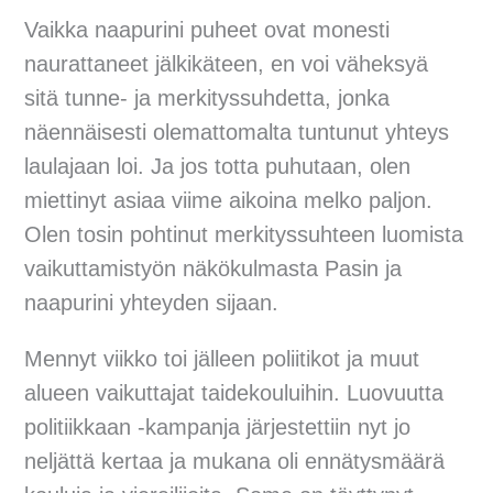
Vaikka naapurini puheet ovat monesti
naurattaneet jälkikäteen, en voi väheksyä
sitä tunne- ja merkityssuhdetta, jonka
näennäisesti olemattomalta tuntunut yhteys
laulajaan loi. Ja jos totta puhutaan, olen
miettinyt asiaa viime aikoina melko paljon.
Olen tosin pohtinut merkityssuhteen luomista
vaikuttamistyön näkökulmasta Pasin ja
naapurini yhteyden sijaan.
Mennyt viikko toi jälleen poliitikot ja muut
alueen vaikuttajat taidekouluihin. Luovuutta
politiikkaan -kampanja järjestettiin nyt jo
neljättä kertaa ja mukana oli ennätysmäärä