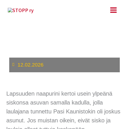
Siirry
sisältöön
Tunteita, merkityksiä ja
kokemuksia herättelemässä
12.02.2026
Lapsuuden naapurini kertoi usein ylpeänä
siskonsa asuvan samalla kadulla, jolla
laulajana tunnettu Pasi Kaunistokin oli joskus
asunut. Jos muistan oikein, eivät sisko ja