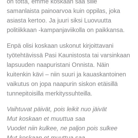
on totta, emme koskaan saa sille
samanlaista painoarvoa kuin oppilas, joka
asiasta kertoo. Ja juuri siksi Luovuutta
politiikkaan -kampanjaviikolla on paikkansa.
Enpä olisi koskaan uskonut kirjoittavani
työtehtävissä Pasi Kaunistosta tai varsinkaan
lapsuuden naapuristani Onnista. Näin
kuitenkin kävi – niin suuri ja kauaskantoinen
vaikutus on jopa naapurin siskon etäisillä
tunnepitoisilla merkityssuhteilla.
Vaihtuvat päivät, pois leikit nuo jäivät
Mut koskaan et muuttua saa
Vuodet niin kulkee, ne paljon pois sulkee
Mut koskaan et muuttua saa