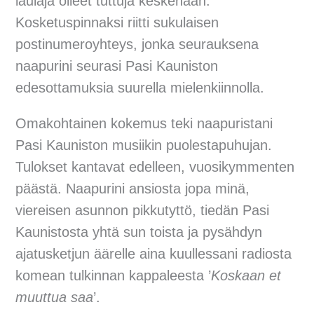
laulaja olleet tuttuja keskenään.
Kosketuspinnaksi riitti sukulaisen
postinumeroyhteys, jonka seurauksena
naapurini seurasi Pasi Kauniston
edesottamuksia suurella mielenkiinnolla.
Omakohtainen kokemus teki naapuristani
Pasi Kauniston musiikin puolestapuhujan.
Tulokset kantavat edelleen, vuosikymmenten
päästä. Naapurini ansiosta jopa minä,
viereisen asunnon pikkutyttö, tiedän Pasi
Kaunistosta yhtä sun toista ja pysähdyn
ajatusketjun äärelle aina kuullessani radiosta
komean tulkinnan kappaleesta ’
Koskaan et
muuttua saa
’.