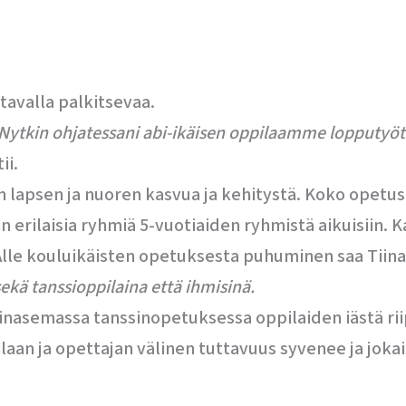
tavalla palkitsevaa.
ta. Nytkin ohjatessani abi-ikäisen oppilaamme lopputyö
ii.
lapsen ja nuoren kasvua ja kehitystä. Koko opetusur
n erilaisia ryhmiä 5-vuotiaiden ryhmistä aikuisiin. 
Alle kouluikäisten opetuksesta puhuminen saa Tiin
kä tanssioppilaina että ihmisinä.
ainasemassa tanssinopetuksessa oppilaiden iästä r
an ja opettajan välinen tuttavuus syvenee ja jokais