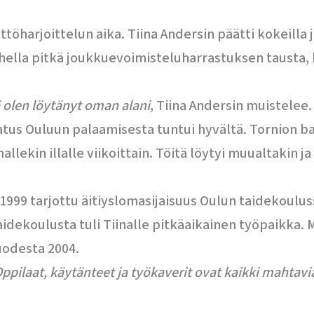
töharjoittelun aika. Tiina Andersin päätti kokeilla
 ohella pitkä joukkuevoimisteluharrastuksen tausta,
tä olen löytänyt oman alani
, Tiina Andersin muistelee.
jatus Ouluun palaamisesta tuntui hyvältä. Tornion ba
llekin illalle viikoittain. Töitä löytyi muualtakin j
999 tarjottu äitiyslomasijaisuus Oulun taidekouluss
 taidekoulusta tuli Tiinalle pitkäaikainen työpaikka
uodesta 2004.
Oppilaat, käytänteet ja työkaverit ovat kaikki mahtavi