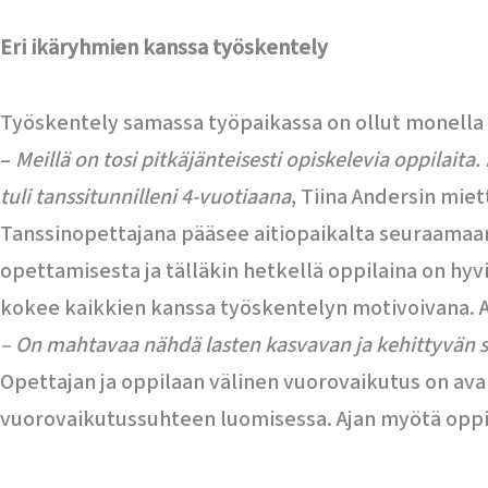
Eri ikäryhmien kanssa työskentely
Työskentely samassa työpaikassa on ollut monella 
–
Meillä on tosi pitkäjänteisesti opiskelevia oppilai
tuli tanssitunnilleni 4-vuotiaana
, Tiina Andersin miett
Tanssinopettajana pääsee aitiopaikalta seuraamaan 
opettamisesta ja tälläkin hetkellä oppilaina on hyvi
kokee kaikkien kanssa työskentelyn motivoivana. 
– On mahtavaa nähdä lasten kasvavan ja kehittyvän se
Opettajan ja oppilaan välinen vuorovaikutus on av
vuorovaikutussuhteen luomisessa. Ajan myötä oppila