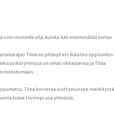
tä voin muistella sitä, kuinka hän ensimmäistä kertaa
ansa ajan Tiina on pitänyt eri-ikäisten oppilaiden
Kaikissa ikäryhmissä on omat rikkautensa ja Tiina
an innostumaan.
iippumatta. Tiina korostaa luottamuksen merkitystä
esta tulee tiiviimpi osa yhteisöä.