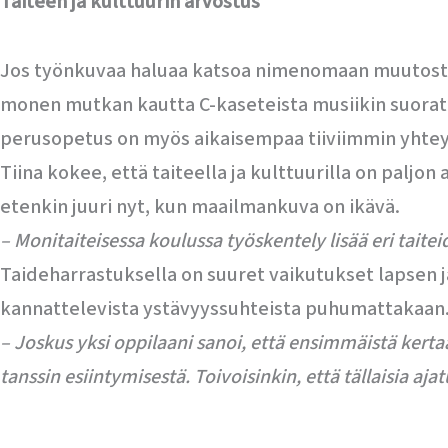
Taiteen ja kulttuurin arvostus
Jos työnkuvaa haluaa katsoa nimenomaan muutosten
monen mutkan kautta C-kaseteista musiikin suorato
perusopetus on myös aikaisempaa tiiviimmin yhtey
Tiina kokee, että taiteella ja kulttuurilla on paljo
etenkin juuri nyt, kun maailmankuva on ikävä.
– Monitaiteisessa koulussa työskentely lisää eri tai
Taideharrastuksella on suuret vaikutukset lapsen j
kannattelevista ystävyyssuhteista puhumattakaan
– Joskus yksi oppilaani sanoi, että ensimmäistä kerta
tanssin esiintymisestä. Toivoisinkin, että tällaisia a