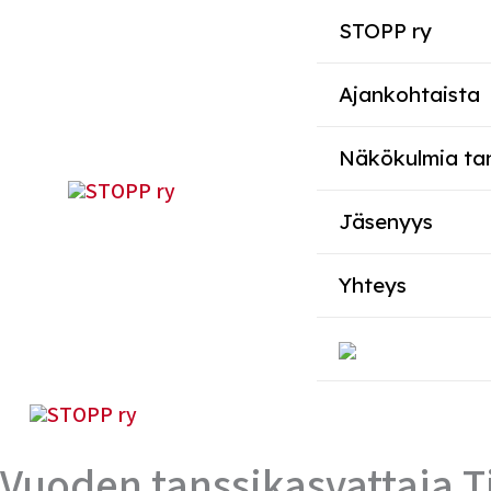
Siirry
STOPP ry
sisältöön
Ajankohtaista
Näkökulmia ta
Jäsenyys
Yhteys
Vuoden tanssikasvattaja Tii