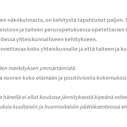
 näkökulmasta, on kehitystä tapahtunut paljon. Ti
istoon ja taiteen perusopetuksessa opetettavien t
dessä yhteiskunnalliseen kehitykseen.
n annettavaa koko yhteiskunnalle ja että taiteen ja 
teiden merkityksen ymmärtämistä.
a nuoren koko elämään ja positiivisista kokemuksis
.
a hänellä ei ollut koulussa jännityksestä kipeänä esit
jatuksia kuultaisiin ja huomioitaisiin päätöksenteossa