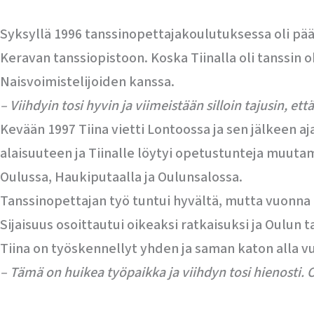
Syksyllä 1996 tanssinopettajakoulutuksessa oli päät
Keravan tanssiopistoon. Koska Tiinalla oli tanssin
Naisvoimistelijoiden kanssa.
– Viihdyin tosi hyvin ja viimeistään silloin tajusin, et
Kevään 1997 Tiina vietti Lontoossa ja sen jälkeen a
alaisuuteen ja Tiinalle löytyi opetustunteja muutama
Oulussa, Haukiputaalla ja Oulunsalossa.
Tanssinopettajan työ tuntui hyvältä, mutta vuonna 1
Sijaisuus osoittautui oikeaksi ratkaisuksi ja Oulun
Tiina on työskennellyt yhden ja saman katon alla v
– Tämä on huikea työpaikka ja viihdyn tosi hienosti. 