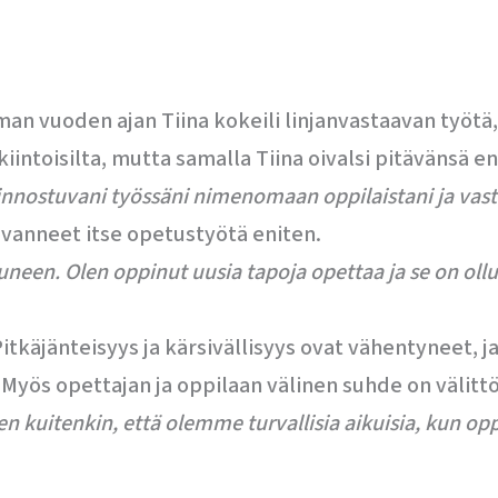
n vuoden ajan Tiina kokeili linjanvastaavan työtä,
kiintoisilta, mutta samalla Tiina oivalsi pitävänsä
nnostuvani työssäni nimenomaan oppilaistani ja vastaa
vanneet itse opetustyötä eniten.
n. Olen oppinut uusia tapoja opettaa ja se on ollut 
itkäjänteisyys ja kärsivällisyys ovat vähentyneet
ä. Myös opettajan ja oppilaan välinen suhde on väli
en kuitenkin, että olemme turvallisia aikuisia, kun o