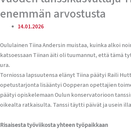
enemmän arvostusta
14.01.2026
Oululainen Tiina Andersin muistaa, kuinka alkoi noin
katsoessaan Tiinan äiti oli tuumannut, että tämä tyt
ura.
Torniossa lapsuutensa elänyt Tiina päätyi Raili Hut
opetustarjonta lisääntyi Oopperan opettajien toimest
päätyi opiskelemaan Oulun konservatorioon tanssin
oikealta ratkaisulta. Tanssi täytti päivät ja usein il
Risaisesta työviikosta yhteen työpaikkaan