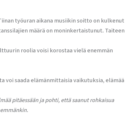
inan työuran aikana musiikin soitto on kulkenut
anssilajien määrä on moninkertaistunut. Taiteen
kulttuurin roolia voisi korostaa vielä enemmän
ta voi saada elämänmittaisia vaikutuksia, elämää
elmää pitäessään ja pohti, että saanut rohkaisua
 enemmänkin.