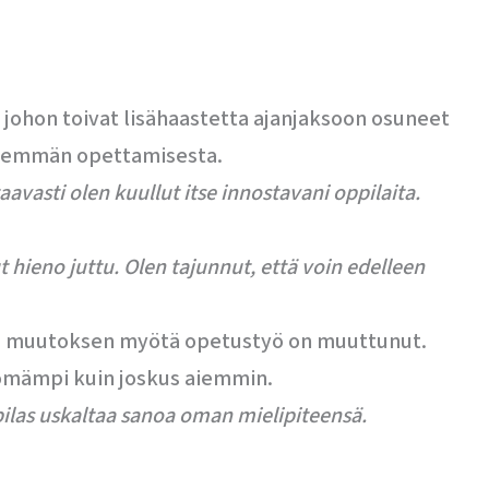
 johon toivat lisähaastetta ajanjaksoon osuneet
 enemmän opettamisesta.
vasti olen kuullut itse innostavani oppilaita.
hieno juttu. Olen tajunnut, että voin edelleen
, ja muutoksen myötä opetustyö on muuttunut.
ttömämpi kuin joskus aiemmin.
ppilas uskaltaa sanoa oman mielipiteensä.