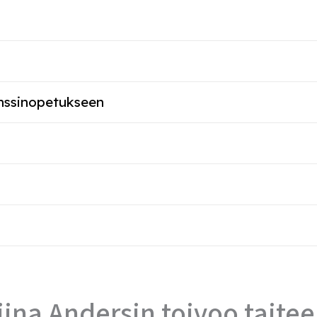
nssinopetukseen
na Andersin toivoo taiteell