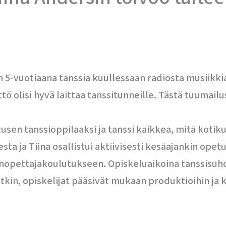
 5-vuotiaana tanssia kuullessaan radiosta musiikkia.
tö olisi hyvä laittaa tanssitunneille. Tästä tuumailu
tusen tanssioppilaaksi ja tanssi kaikkea, mitä kotik
a ja Tiina osallistui aktiivisesti kesäajankin opetu
opettajakoulutukseen. Opiskeluaikoina tanssisuhde
latkin, opiskelijat pääsivät mukaan produktioihin ja k