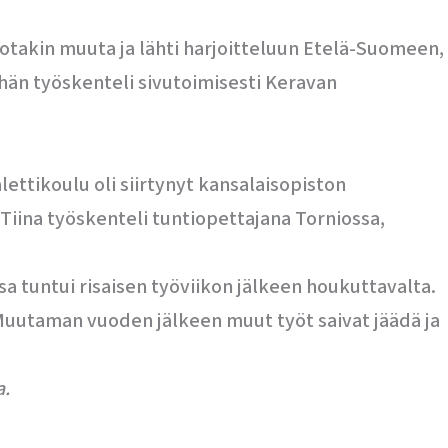
 jotakin muuta ja lähti harjoitteluun Etelä-Suomeen,
 hän työskenteli sivutoimisesti Keravan
lettikoulu oli siirtynyt kansalaisopiston
a Tiina työskenteli tuntiopettajana Torniossa,
a tuntui risaisen työviikon jälkeen houkuttavalta.
. Muutaman vuoden jälkeen muut työt saivat jäädä ja
a.