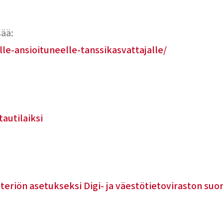
sää:
lle-ansioituneelle-tanssikasvattajalle/
autilaiksi
teriön asetukseksi Digi- ja väestötietoviraston su