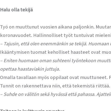
Halu olla tekijä
Työ on muuttunut vuosien aikana paljonkin. Muutama
koronavuodet. Hallinnolliset työt tuntuivat mielen
– Tajusin, että olen enemmänkin se tekijä. Huomaan i
Ikääntymisen tuomat keholliset haasteet ovat muo
– Eniten huomaan oman suhteeni työntekoon muuttunee
opettaa haastaviakin juttuja.
Omalla tavallaan myös oppilaat ovat muuttuneet. P
Tunnit on rakennettava niin, että tekemistä riittä
– Suhde on välitön sekä hyvässä että pahassa. Ajattel