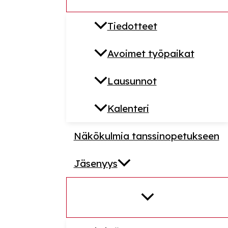
Tiedotteet
Avoimet työpaikat
Lausunnot
Kalenteri
Näkökulmia tanssinopetukseen
Jäsenyys