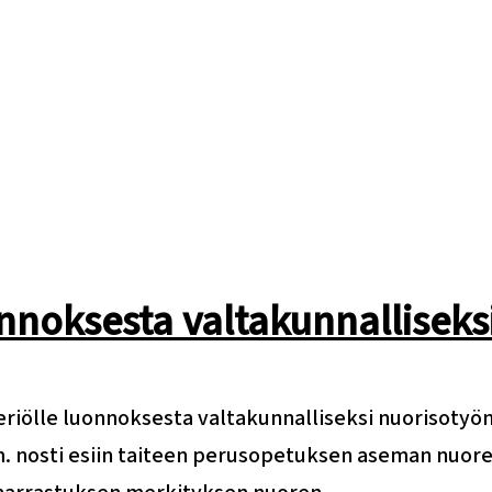
nnoksesta valtakunnalliseksi
eriölle luonnoksesta valtakunnalliseksi nuorisotyön
m. nosti esiin taiteen perusopetuksen aseman nuor