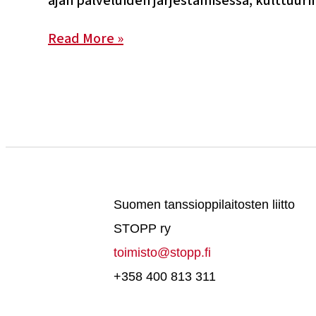
ajan palveluiden järjestämisessä, kulttuu
Read More »
Suomen tanssioppilaitosten liitto
STOPP ry
toimisto@stopp.fi
+358 400 813 311