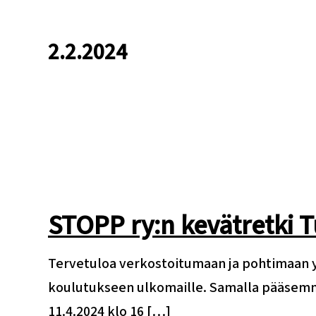
2.2.2024
STOPP ry:n kevätretki 
Tervetuloa verkostoitumaan ja pohtimaan y
koulutukseen ulkomaille. Samalla pääsemm
11.4.2024 klo 16 […]