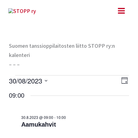
Siirry
sisältöön
Suomen tanssioppilaitosten liitto STOPP ry:n
kalenteri
– – –
Tapahtumat
Ta
Näk
30/08/2023
PÄIVÄ
for
Vie
navig
Valitse
30.8.2023
09:00
Nav
päivä.
30.8.2023 @ 09:00
-
10:00
Aamukahvit