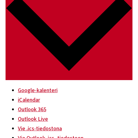
Google-kalenteri
iCalendar
Outlook 365
Outlook Live
Vie .ics-tiedostona