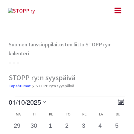
Siirry
sisältöön
MAANANTAI
TIISTAI
KESKIVIIKKO
TORSTAI
PERJANTAI
LAUANTAI
SUNNUN
Suomen tanssioppilaitosten liitto STOPP ry:n
kalenteri
– – –
Tapahtumat
STOPP ry:n syyspäivä
Tapahtumat
STOPP ry:n syyspäivä
Ta
Näk
01/10/2025
KUUKA
Vie
navig
Valitse
Kalenteri
MA
TI
KE
TO
PE
LA
SU
Nav
päivä.
/
0
0
0
0
0
0
0
29
30
1
2
3
4
5