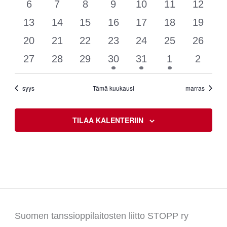
Tapahtumat
tapahtumat
tapahtumat
tapahtumat
tapahtumat
tapahtumat
tapahtumat
tapaht
0
0
0
0
0
0
0
6
7
8
9
10
11
12
tapahtumat
tapahtumat
tapahtumat
tapahtumat
tapahtumat
tapahtumat
tapaht
0
0
0
0
0
0
0
13
14
15
16
17
18
19
tapahtumat
tapahtumat
tapahtumat
tapahtumat
tapahtumat
tapahtumat
tapaht
0
0
0
0
0
0
0
20
21
22
23
24
25
26
tapahtumat
tapahtumat
tapahtumat
tapahtumat
tapahtumat
tapahtumat
tapaht
0
0
0
1
1
1
0
27
28
29
30
31
1
2
tapahtumat
tapahtumat
tapahtumat
tapahtuma
tapahtuma
tapahtuma
tapaht
syys
Tämä kuukausi
marras
TILAA KALENTERIIN
Suomen tanssioppilaitosten liitto STOPP ry