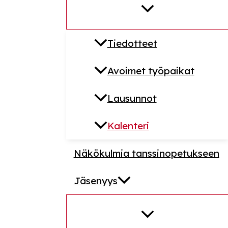
Tiedotteet
Avoimet työpaikat
Lausunnot
Kalenteri
Näkökulmia tanssinopetukseen
Jäsenyys