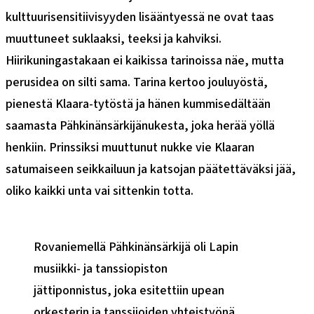
kulttuurisensitiivisyyden lisääntyessä ne ovat taas
muuttuneet suklaaksi, teeksi ja kahviksi.
Hiirikuningastakaan ei kaikissa tarinoissa näe, mutta
perusidea on silti sama. Tarina kertoo jouluyöstä,
pienestä Klaara-tytöstä ja hänen kummisedältään
saamasta Pähkinänsärkijänukesta, joka herää yöllä
henkiin. Prinssiksi muuttunut nukke vie Klaaran
satumaiseen seikkailuun ja katsojan päätettäväksi jää,
oliko kaikki unta vai sittenkin totta.
Rovaniemellä Pähkinänsärkijä oli Lapin
musiikki- ja tanssiopiston
jättiponnistus, joka esitettiin upean
orkesterin ja tanssijoiden yhteistyönä.