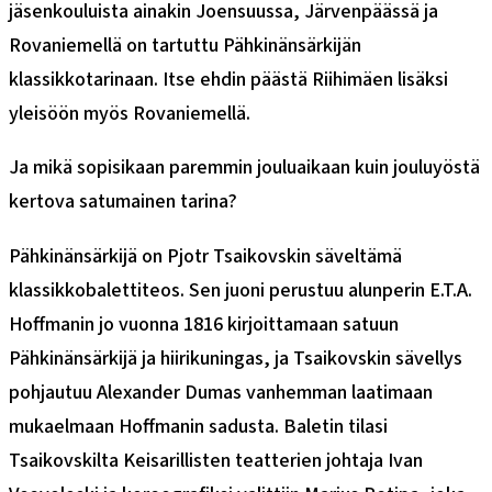
jäsenkouluista ainakin Joensuussa, Järvenpäässä ja
Rovaniemellä on tartuttu Pähkinänsärkijän
klassikkotarinaan. Itse ehdin päästä Riihimäen lisäksi
yleisöön myös Rovaniemellä.
Ja mikä sopisikaan paremmin jouluaikaan kuin jouluyöstä
kertova satumainen tarina?
Pähkinänsärkijä on Pjotr Tsaikovskin säveltämä
klassikkobalettiteos. Sen juoni perustuu alunperin E.T.A.
Hoffmanin jo vuonna 1816 kirjoittamaan satuun
Pähkinänsärkijä ja hiirikuningas, ja Tsaikovskin sävellys
pohjautuu Alexander Dumas vanhemman laatimaan
mukaelmaan Hoffmanin sadusta. Baletin tilasi
Tsaikovskilta Keisarillisten teatterien johtaja Ivan