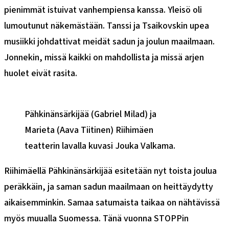
pienimmät istuivat vanhempiensa kanssa. Yleisö oli
lumoutunut näkemästään. Tanssi ja Tsaikovskin upea
musiikki johdattivat meidät sadun ja joulun maailmaan.
Jonnekin, missä kaikki on mahdollista ja missä arjen
huolet eivät rasita.
Pähkinänsärkijää (Gabriel Milad) ja
Marieta (Aava Tiitinen) Riihimäen
teatterin lavalla kuvasi Jouka Valkama.
Riihimäellä Pähkinänsärkijää esitetään nyt toista joulua
peräkkäin, ja saman sadun maailmaan on heittäydytty
aikaisemminkin. Samaa satumaista taikaa on nähtävissä
myös muualla Suomessa. Tänä vuonna STOPPin