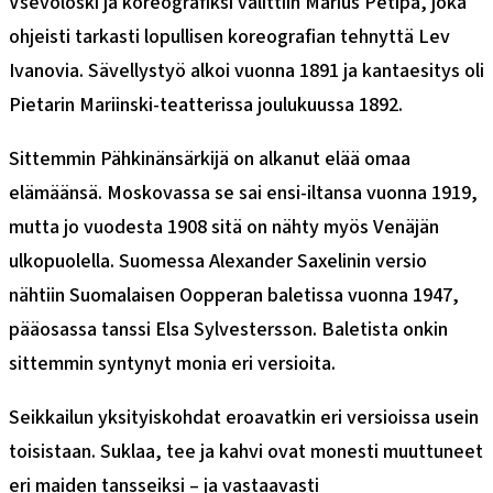
Vsevoloski ja koreografiksi valittiin Marius Petipa, joka
ohjeisti tarkasti lopullisen koreografian tehnyttä Lev
Ivanovia. Sävellystyö alkoi vuonna 1891 ja kantaesitys oli
Pietarin Mariinski-teatterissa joulukuussa 1892.
Sittemmin Pähkinänsärkijä on alkanut elää omaa
elämäänsä. Moskovassa se sai ensi-iltansa vuonna 1919,
mutta jo vuodesta 1908 sitä on nähty myös Venäjän
ulkopuolella. Suomessa Alexander Saxelinin versio
nähtiin Suomalaisen Oopperan baletissa vuonna 1947,
pääosassa tanssi Elsa Sylvestersson. Baletista onkin
sittemmin syntynyt monia eri versioita.
Seikkailun yksityiskohdat eroavatkin eri versioissa usein
toisistaan. Suklaa, tee ja kahvi ovat monesti muuttuneet
eri maiden tansseiksi – ja vastaavasti