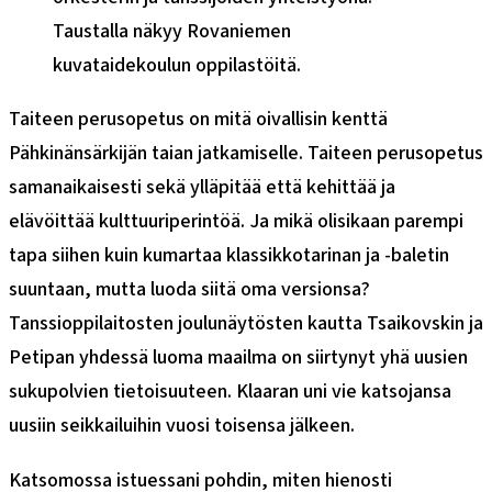
Taustalla näkyy Rovaniemen
kuvataidekoulun oppilastöitä.
Taiteen perusopetus on mitä oivallisin kenttä
Pähkinänsärkijän taian jatkamiselle. Taiteen perusopetus
samanaikaisesti sekä ylläpitää että kehittää ja
elävöittää kulttuuriperintöä. Ja mikä olisikaan parempi
tapa siihen kuin kumartaa klassikkotarinan ja -baletin
suuntaan, mutta luoda siitä oma versionsa?
Tanssioppilaitosten joulunäytösten kautta Tsaikovskin ja
Petipan yhdessä luoma maailma on siirtynyt yhä uusien
sukupolvien tietoisuuteen. Klaaran uni vie katsojansa
uusiin seikkailuihin vuosi toisensa jälkeen.
Katsomossa istuessani pohdin, miten hienosti