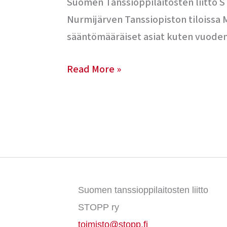
16.11.2018
Suomen Tanssioppilaitosten liitto S
Nurmijärven Tanssiopiston tiloissa M
sääntömääräiset asiat kuten vuode
Read More »
Suomen tanssioppilaitosten liitto
STOPP ry
toimisto@stopp.fi