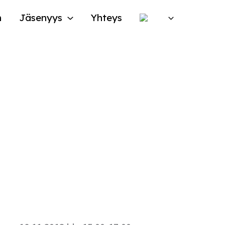
n
Jäsenyys
Yhteys