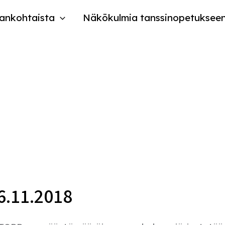
ankohtaista
Näkökulmia tanssinopetuksee
6.11.2018