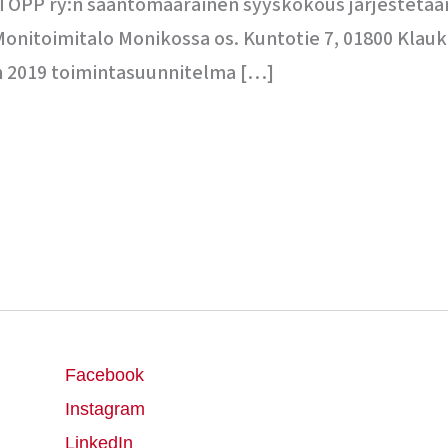
TOPP ry:n sääntömääräinen syyskokous järjestetään
onitoimitalo Monikossa os. Kuntotie 7, 01800 Klaukka
n 2019 toimintasuunnitelma […]
Facebook
Instagram
LinkedIn