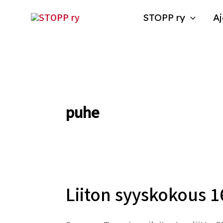
Siirry
STOPP ry
Aj
sisältöön
puhe
Liiton syyskokous 1
Liiton
syyskokous