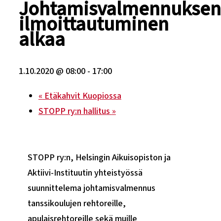
Johtamisvalmennuksen
ilmoittautuminen
alkaa
1.10.2020 @ 08:00
-
17:00
«
Etäkahvit Kuopiossa
STOPP ry:n hallitus
»
STOPP ry:n, Helsingin Aikuisopiston ja
Aktiivi-Instituutin yhteistyössä
suunnittelema johtamisvalmennus
tanssikoulujen rehtoreille,
apulaisrehtoreille sekä muille