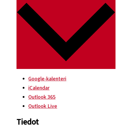
Google-kalenteri
iCalendar
Outlook 365
Outlook Live
Tiedot