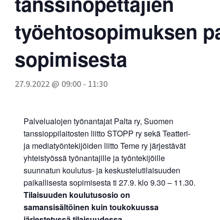
tanssinopettajien
työehtosopimuksen pa
sopimisesta
27.9.2022 @ 09:00
-
11:30
Palvelualojen työnantajat Palta ry, Suomen
tanssioppilaitosten liitto STOPP ry sekä Teatteri-
ja mediatyöntekijöiden liitto Teme ry järjestävät
yhteistyössä työnantajille ja työntekijöille
suunnatun koulutus- ja keskustelutilaisuuden
paikallisesta sopimisesta ti 27.9. klo 9.30 – 11.30.
Tilaisuuden koulutusosio on
samansisältöinen kuin toukokuussa
järjestetyssä tilaisuudessa.