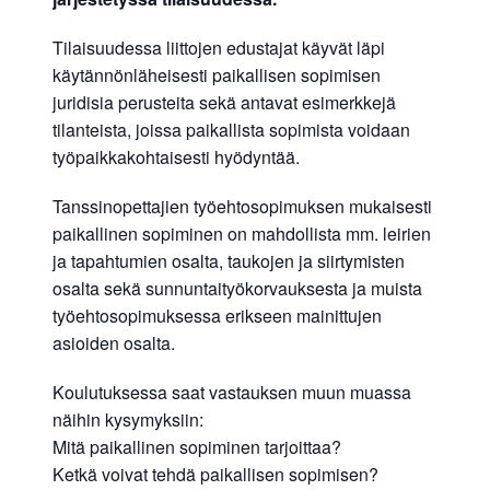
Tilaisuudessa liittojen edustajat käyvät läpi
käytännönläheisesti paikallisen sopimisen
juridisia perusteita sekä antavat esimerkkejä
tilanteista, joissa paikallista sopimista voidaan
työpaikkakohtaisesti hyödyntää.
Tanssinopettajien työehtosopimuksen mukaisesti
paikallinen sopiminen on mahdollista mm. leirien
ja tapahtumien osalta, taukojen ja siirtymisten
osalta sekä sunnuntaityökorvauksesta ja muista
työehtosopimuksessa erikseen mainittujen
asioiden osalta.
Koulutuksessa saat vastauksen muun muassa
näihin kysymyksiin:
Mitä paikallinen sopiminen tarjoittaa?
Ketkä voivat tehdä paikallisen sopimisen?