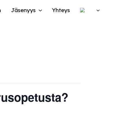
n
Jäsenyys
Yhteys
rusopetusta?