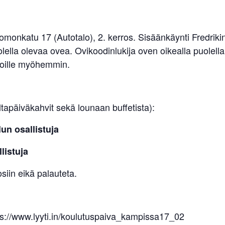
omonkatu 17 (Autotalo), 2. kerros. Sisäänkäynti Fredriki
olella olevaa ovea. Ovikoodinlukija oven oikealla puolel
ijoille myöhemmin.
ltapäiväkahvit sekä lounaan buffetista):
un osallistuja
listuja
siin eikä palauteta.
tps://www.lyyti.in/koulutuspaiva_kampissa17_02