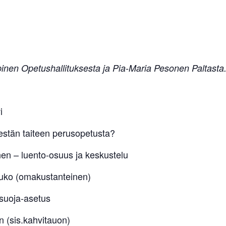
pinen Opetushallituksesta ja
Pia-Maria Pesonen Paltasta
i
jestän taiteen perusopetusta?
en – luento-osuus ja keskustelu
auko (omakustanteinen)
osuoja-asetus
 (sis.kahvitauon)