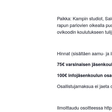
Paikka: Kampin studiot, Sal
rapun pariovien oikealla pu
ovikoodin koulutukseen tul
Hinnat (sisältäen aamu- ja i
75€ varsinaisen jäsenkoul
100€ infojäsenkoulun osal
Osallistujamaksua ei jaeta o
Ilmoittaudu osoitteessa ht