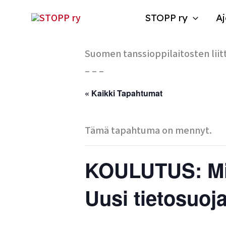
Siirry
STOPP ry
Aj
sisältöön
Suomen tanssioppilaitosten liit
– – –
« Kaikki Tapahtumat
Tämä tapahtuma on mennyt.
KOULUTUS: Mit
Uusi tietosuoj