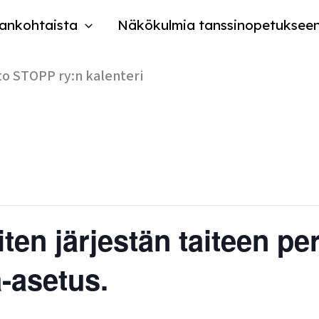
ankohtaista
Näkökulmia tanssinopetuksee
to STOPP ry:n kalenteri
en järjestän taiteen pe
a-asetus.