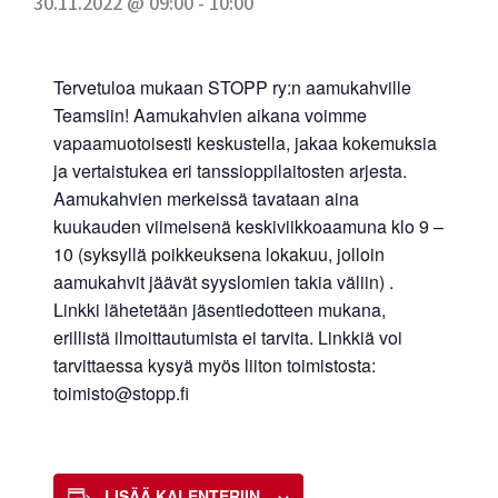
30.11.2022 @ 09:00
-
10:00
Tervetuloa mukaan STOPP ry:n aamukahville
Teamsiin! Aamukahvien aikana voimme
vapaamuotoisesti keskustella, jakaa kokemuksia
ja vertaistukea eri tanssioppilaitosten arjesta.
Aamukahvien merkeissä tavataan aina
kuukauden viimeisenä keskiviikkoaamuna klo 9 –
10 (syksyllä poikkeuksena lokakuu, jolloin
aamukahvit jäävät syyslomien takia väliin) .
Linkki lähetetään jäsentiedotteen mukana,
erillistä ilmoittautumista ei tarvita. Linkkiä voi
tarvittaessa kysyä myös liiton toimistosta:
toimisto@stopp.fi
LISÄÄ KALENTERIIN