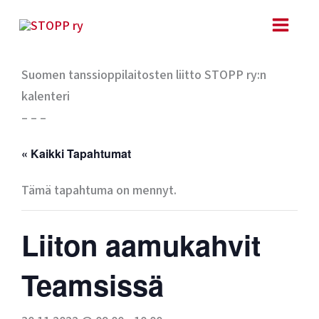
Siirry
sisältöön
Suomen tanssioppilaitosten liitto STOPP ry:n
kalenteri
– – –
« Kaikki Tapahtumat
Tämä tapahtuma on mennyt.
Liiton aamukahvit
Teamsissä