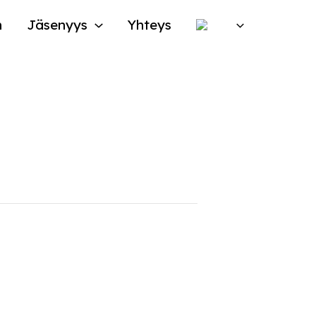
n
Jäsenyys
Yhteys