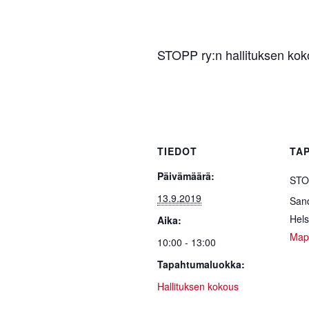
STOPP ry:n hallituksen kok
TIEDOT
TA
Päivämäärä:
STOP
13.9.2019
Sand
Hels
Aika:
Map
10:00 - 13:00
Tapahtumaluokka:
Hallituksen kokous