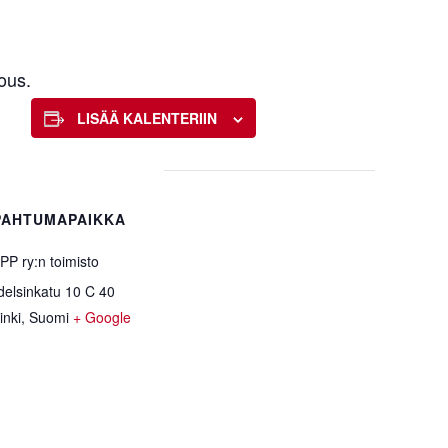
ous.
LISÄÄ KALENTERIIN
PAHTUMAPAIKKA
P ry:n toimisto
elsinkatu 10 C 40
inki
,
Suomi
+ Google