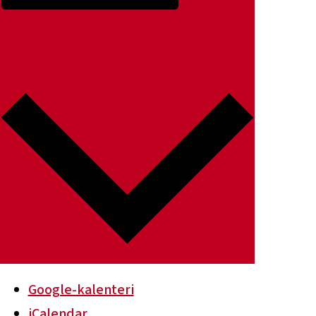
LISÄÄ KALENTERIIN
Google-kalenteri
iCalendar