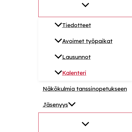
Tiedotteet
Avoimet työpaikat
Lausunnot
Kalenteri
Näkökulmia tanssinopetukseen
Jäsenyys