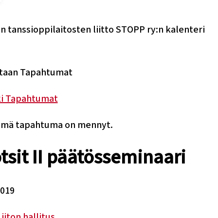
 tanssioppilaitosten liitto STOPP ry:n kalenteri
ki Tapahtumat
mä tapahtuma on mennyt.
tsit II päätösseminaari
2019
iiton hallitus