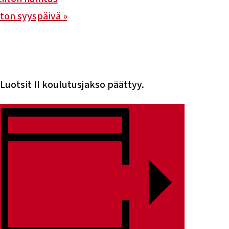
iton syyspäivä
»
Luotsit II koulutusjakso päättyy.