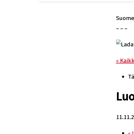
Suomen
– – –
« Kaik
Tä
Luo
11.11.
«
L