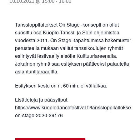
10.10.2021 @ 15:00
-
16:00
Tanssioppilaitokset On Stage -konsepti on ollut
suosittu osa Kuopio Tanssii ja Soin ohjelmistoa
vuodesta 2011. On Stage -tapahtumissa hakemusten
perusteella mukaan valitut tanssikoulujen ryhmät
esiintyvät festivaaliyleisölle Kulttuuriareenalla.
Jokainen ryhmä saa esityksen päätteeksi palautetta
asiantuntijaraadilta.
Esityksen kesto on n. 60 min. ei väliaikaa.
Lisätietoja ja pääsyliput:
https://www.kuopiodancefestival.fi/tanssioppilaitokset-
on-stage-2020-29176