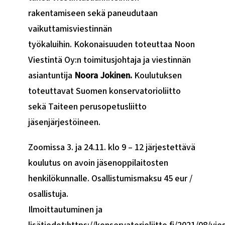
rakentamiseen sekä paneudutaan
vaikuttamisviestinnän
työkaluihin. Kokonaisuuden toteuttaa Noon
Viestintä Oy:n toimitusjohtaja ja viestinnän
asiantuntija
Noora Jokinen
.
Koulutuksen
toteuttavat Suomen konservatorioliitto
sekä Taiteen perusopetusliitto
jäsenjärjestöineen.
Zoomissa 3. ja 24.11. klo 9 – 12 järjestettävä
koulutus on avoin jäsenoppilaitosten
henkilökunnalle. Osallistumismaksu 45 eur /
osallistuja.
Ilmoittautuminen ja
lisätiedot:https://konservatorioliitto.fi/2021/08/vi