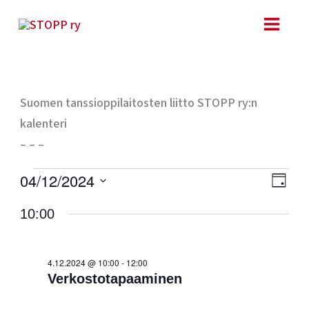
Siirry
sisältöön
Suomen tanssioppilaitosten liitto STOPP ry:n
kalenteri
– – –
Tapahtumat
Ta
Näk
04/12/2024
PÄIVÄ
for
Vie
navig
Valitse
4.12.2024
10:00
Nav
päivä.
4.12.2024 @ 10:00
-
12:00
Verkostotapaaminen